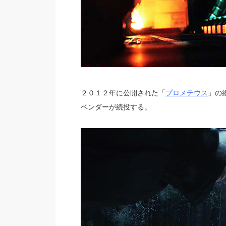
２０１２年に公開された「
プロメテウス
」の
ベンダーが続投する。