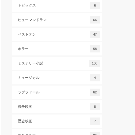
トピックス
6
ヒューマンドラマ
66
ベストテン
47
ホラー
58
ミステリー小説
108
ミュージカル
4
ラブラドール
62
戦争映画
8
歴史映画
7