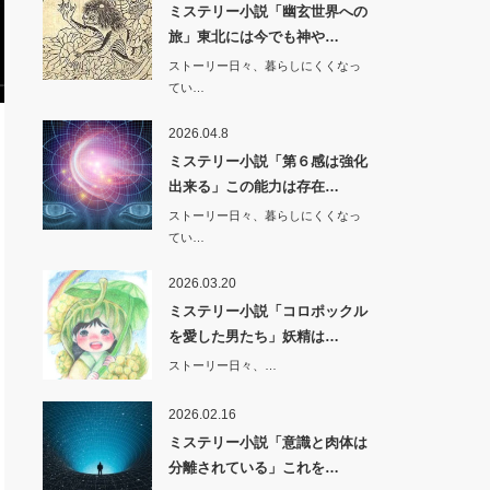
ミステリー小説「幽玄世界への
旅」東北には今でも神や…
ストーリー日々、暮らしにくくなっ
てい…
2026.04.8
ミステリー小説「第６感は強化
出来る」この能力は存在…
ストーリー日々、暮らしにくくなっ
てい…
2026.03.20
ミステリー小説「コロポックル
を愛した男たち」妖精は…
ストーリー日々、…
2026.02.16
ミステリー小説「意識と肉体は
分離されている」これを…