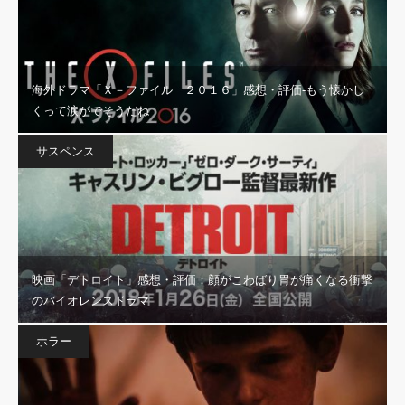
海外ドラマ「Ｘ－ファイル ２０１６」感想・評価‐もう懐かし
くって涙がでそうだね
サスペンス
映画「デトロイト」感想・評価：顔がこわばり胃が痛くなる衝撃
のバイオレンスドラマ
ホラー