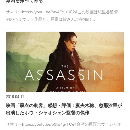
原因を探ってみる
サマリーhttps://youtu.be/my4Ct_rU02Aこの映画は紀里谷監督
初のハリウッド作品だ。原案は皆さんご存知の…
2016.04.11
映画「黒衣の刺客」感想・評価：妻夫木聡、忽那汐里が
出演したホウ・シャオシェン監督の傑作
サマリーhttps://youtu.be/p9tw4g-TCe4台湾の巨匠ホウ・シャオ