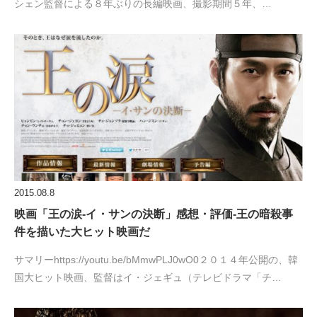
シェン監督による８年ぶりの長編映画、撮影期間５年、…
2015.08.8
映画「王の涙‐イ・サンの決断」感想・評価‐王の暗殺事
件を描いた大ヒット映画だ
サマリーhttps://youtu.be/bMmwPLJ0wO0２０１４年公開の、韓
国大ヒット映画、監督はイ・ジェギュ（テレビドラマ「チ…