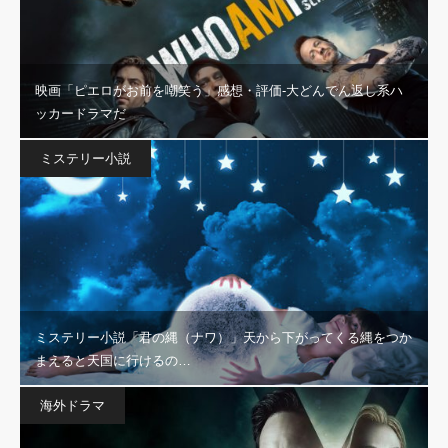
映画「ピエロがお前を嘲笑う」感想・評価‐大どんでん返し系ハ
ッカードラマだ
ミステリー小説
ミステリー小説「君の縄（ナワ）」天から下がってくる縄をつか
まえると天国に行けるの…
海外ドラマ