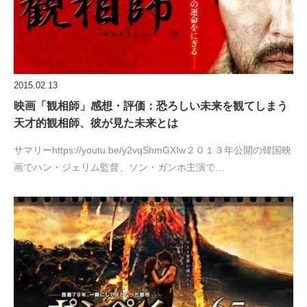
2015.02.13
映画「観相師」感想・評価：恐ろしい未来を観てしまう
天才的観相師、彼が見た未来とは
サマリーhttps://youtu.be/y2vqShmGXIw２０１３年公開の韓国映
画でハン・ジェリム監督、ソン・ガンホ主演で…