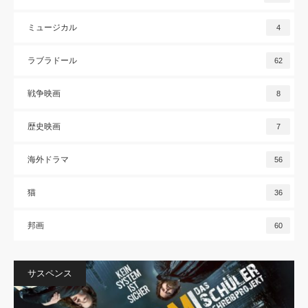
ミュージカル
4
ラブラドール
62
戦争映画
8
歴史映画
7
海外ドラマ
56
猫
36
邦画
60
サスペンス