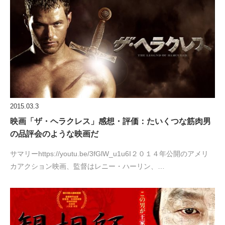
2015.03.3
映画「ザ・ヘラクレス」感想・評価：たいくつな筋肉男
の品評会のような映画だ
サマリーhttps://youtu.be/3fGlW_u1u6I２０１４年公開のアメリ
カアクション映画、監督はレニー・ハーリン、…