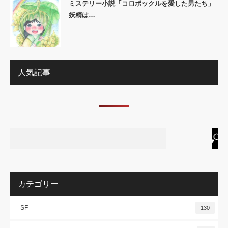
ミステリー小説「コロポックルを愛した男たち」
妖精は…
人気記事
カテゴリー
SF
130