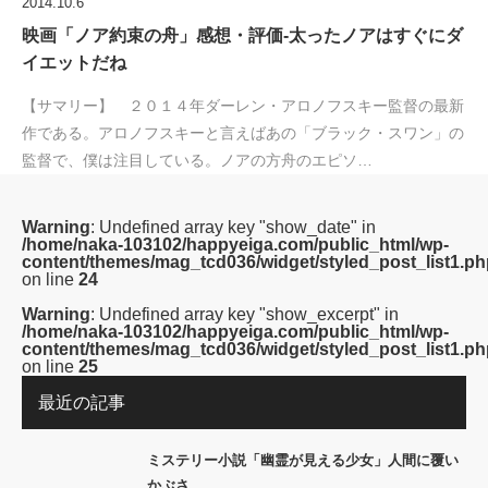
2014.10.6
映画「ノア約束の舟」感想・評価‐太ったノアはすぐにダ
イエットだね
【サマリー】 ２０１４年ダーレン・アロノフスキー監督の最新
作である。アロノフスキーと言えばあの「ブラック・スワン」の
監督で、僕は注目している。ノアの方舟のエピソ…
Warning
: Undefined array key "show_date" in
/home/naka-103102/happyeiga.com/public_html/wp-
content/themes/mag_tcd036/widget/styled_post_list1.ph
on line
24
Warning
: Undefined array key "show_excerpt" in
/home/naka-103102/happyeiga.com/public_html/wp-
content/themes/mag_tcd036/widget/styled_post_list1.ph
on line
25
最近の記事
ミステリー小説「幽霊が見える少女」人間に覆い
かぶさ…