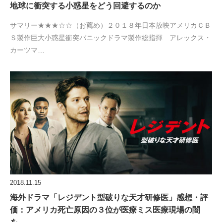
地球に衝突する小惑星をどう回避するのか
サマリー★★★☆☆（お薦め）２０１８年日本放映アメリカＣＢ
Ｓ製作巨大小惑星衝突パニックドラマ製作総指揮 アレックス・
カーツマ…
2018.11.15
海外ドラマ「レジデント型破りな天才研修医」感想・評
価：アメリカ死亡原因の３位が医療ミス医療現場の闇