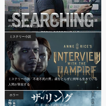
映画「Ｓｅａｒｃｈ／サーチ」感想・評価：忽然と姿を消した娘
の行く先は、あなたは逆…
ミステリー小説
ミステリー小説「不老不死の男」歳をとらずに何年も生きている
人間が実在する
ホラー