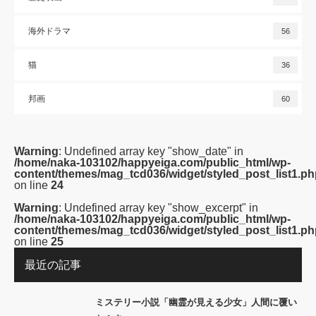
海外ドラマ
56
猫
36
邦画
60
Warning
: Undefined array key "show_date" in
/home/naka-103102/happyeiga.com/public_html/wp-
content/themes/mag_tcd036/widget/styled_post_list1.ph
on line
24
Warning
: Undefined array key "show_excerpt" in
/home/naka-103102/happyeiga.com/public_html/wp-
content/themes/mag_tcd036/widget/styled_post_list1.ph
on line
25
最近の記事
ミステリー小説「幽霊が見える少女」人間に覆い