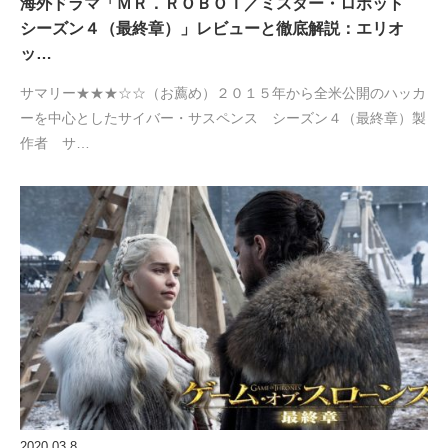
海外ドラマ「ＭＲ．ＲＯＢＯＴ／ミスター・ロボット
シーズン４（最終章）」レビューと徹底解説：エリオ
ッ…
サマリー★★★☆☆（お薦め）２０１５年から全米公開のハッカ
ーを中心としたサイバー・サスペンス シーズン４（最終章）製
作者 サ…
2020.03.8