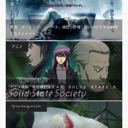
映画「ザ・リング リバース」感想・評価：呪いのビデオを解明
するストーリーだがその…
アニメ
アニメ映画「攻殻機動隊Ｓ.Ａ.Ｃ ＳＯＬＩＤ ＳＴＡＴＥ Ｓ
ＯＣＩＥＴＹ」感想・…
ウーパールーパー