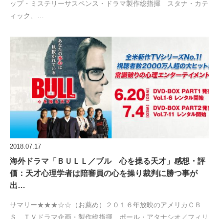
ップ・ミステリーサスペンス・ドラマ製作総指揮 スタナ・カテ
ィック、…
2018.07.17
海外ドラマ「ＢＵＬＬ／ブル 心を操る天才」感想・評
価：天才心理学者は陪審員の心を操り裁判に勝つ事が
出…
サマリー★★★☆☆（お薦め）２０１６年放映のアメリカＣＢ
Ｓ ＴＶドラマ企画・製作総指揮 ポール・アタナシオ／フィリ