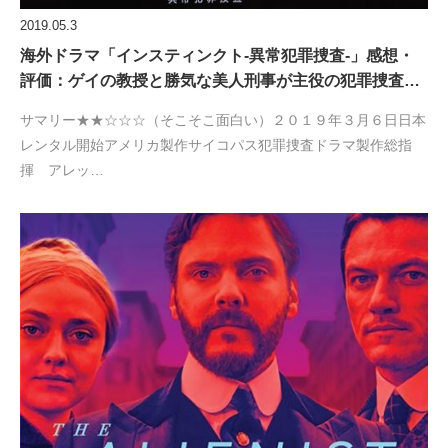
2019.05.3
海外ドラマ「インスティンクト-異常犯罪捜査-」感想・
評価：ゲイの教授と勝気な美人刑事が主役の犯罪捜査…
サマリー★★☆☆☆（そこそこ面白い）２０１９年３月６日日本
レンタル開始アメリカ製作サイコパス犯罪捜査ドラマ製作総指
揮 アレッ…