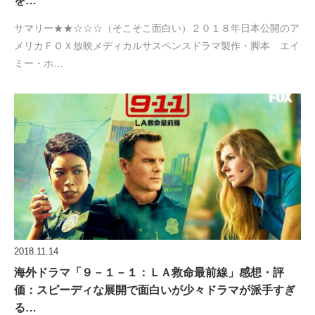
を…
サマリー★★☆☆☆（そこそこ面白い）２０１８年日本公開のア
メリカＦＯＸ放映メディカルサスペンスドラマ製作・脚本 エイ
ミー・ホ…
2018.11.14
海外ドラマ「９－１－１：ＬＡ救命最前線」感想・評
価：スピーディな展開で面白いが少々ドラマが派手すぎ
る…