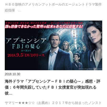
ＨＢＯ放映のアメリカンフットボールのエージェントドラマ製作
総指揮 …
2018.10.30
海外ドラマ「アブセンシア～ＦＢＩの疑心～」感想・評
価：６年間失踪していたＦＢＩ女捜査官が突如現れる
彼…
サマリー★★★☆☆（お薦め）２０１７年から始まったノンスト