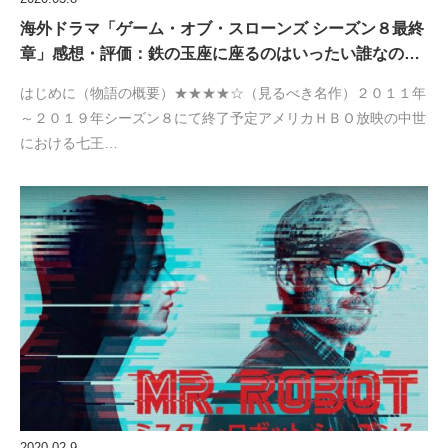
海外ドラマ「ゲーム・オブ・スローンズ シーズン８最終
章」感想・評価：鉄の玉座に座るのはいったい誰なの…
はじめに（物語の概要）★★★★☆（見るべき名作）２０１１年
～２０１９年シーズン８にて終了予定アメリカＨＢＯ放映の中世
における七王…
2020.02.9