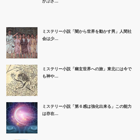
かぶさ…
ミステリー小説「闇から世界を動かす男」人間社
会は少…
ミステリー小説「幽玄世界への旅」東北には今で
も神や…
ミステリー小説「第６感は強化出来る」この能力
は存在…