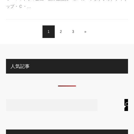
ップ・Ｃ・…
1
2
3
»
人気記事