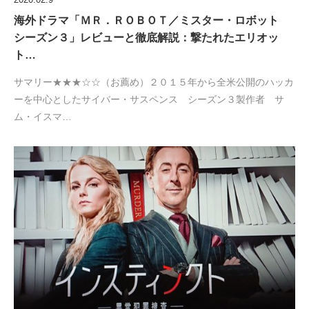
海外ドラマ「ＭＲ．ＲＯＢＯＴ／ミスター・ロボット
シーズン３」レビューと徹底解説：撃たれたエリオッ
ト…
サマリー★★★☆☆（お薦め）２０１５年から全米公開のハッカ
ーを中心としたサイバー・サスペンス シーズン３製作者 サ
ム・イスマ…