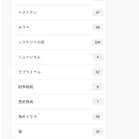
ベストテン
47
ホラー
58
ミステリー小説
108
ミュージカル
4
ラブラドール
62
戦争映画
8
歴史映画
7
海外ドラマ
56
猫
36