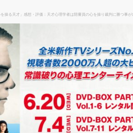
心を操る天才」感想・評価：天才心理学者は陪審員の心を操り裁判に勝つ事が