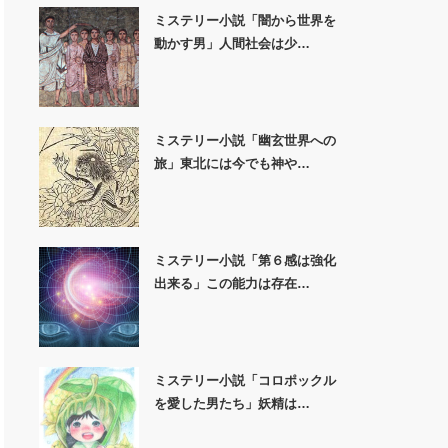
ミステリー小説「闇から世界を
動かす男」人間社会は少…
ミステリー小説「幽玄世界への
旅」東北には今でも神や…
ミステリー小説「第６感は強化
出来る」この能力は存在…
ミステリー小説「コロポックル
を愛した男たち」妖精は…