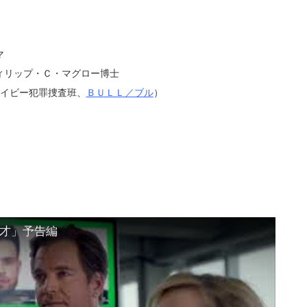
マ
ィリップ・Ｃ・マグロー博士
ネイビー犯罪捜査班、
ＢＵＬＬ／ブル
）
天才」予告編