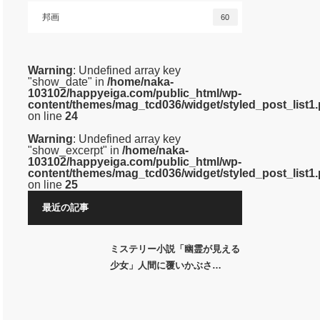
邦画
60
Warning
: Undefined array key
"show_date" in
/home/naka-
103102/happyeiga.com/public_html/wp-
content/themes/mag_tcd036/widget/styled_post_list1
on line
24
Warning
: Undefined array key
"show_excerpt" in
/home/naka-
103102/happyeiga.com/public_html/wp-
content/themes/mag_tcd036/widget/styled_post_list1
on line
25
最近の記事
ミステリー小説「幽霊が見える
少女」人間に覆いかぶさ…