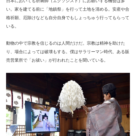
日本においても祈祷師（エクソシスト）にお願いする機会は多
い。家を建てる前に「地鎮祭」を行って土地を清める。安産や合
格祈願、厄除けなども自分自身でもしょっちゅう行ってもらって
いる。
動物の中で宗教を信じるのは人間だけだ。宗教は精神を助けた
り、場合によっては破壊もする。僕はサラリーマン時代、ある販
売営業所で「お祓い」が行われたことを聞いている。