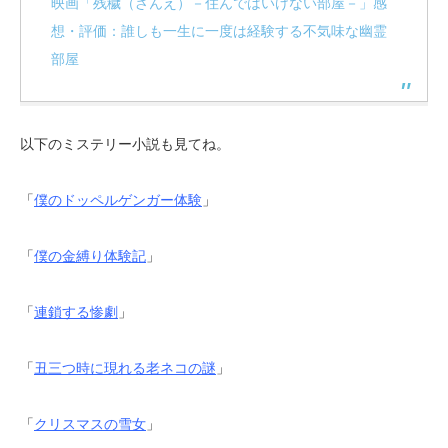
映画「残穢（ざんえ）－住んではいけない部屋－」感
想・評価：誰しも一生に一度は経験する不気味な幽霊
部屋
以下のミステリー小説も見てね。
「
僕のドッペルゲンガー体験
」
「
僕の金縛り体験記
」
「
連鎖する惨劇
」
「
丑三つ時に現れる老ネコの謎
」
「
クリスマスの雪女
」