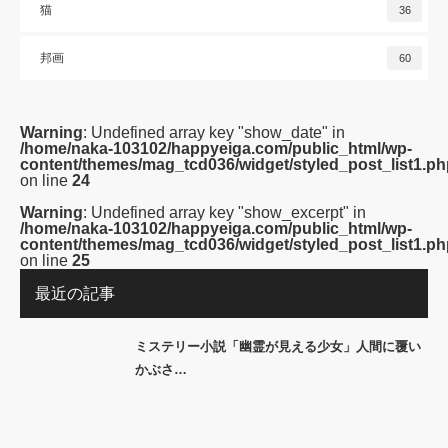
猫
36
邦画
60
Warning
: Undefined array key "show_date" in
/home/naka-103102/happyeiga.com/public_html/wp-
content/themes/mag_tcd036/widget/styled_post_list1.ph
on line
24
Warning
: Undefined array key "show_excerpt" in
/home/naka-103102/happyeiga.com/public_html/wp-
content/themes/mag_tcd036/widget/styled_post_list1.ph
on line
25
最近の記事
ミステリー小説「幽霊が見える少女」人間に覆い
かぶさ…