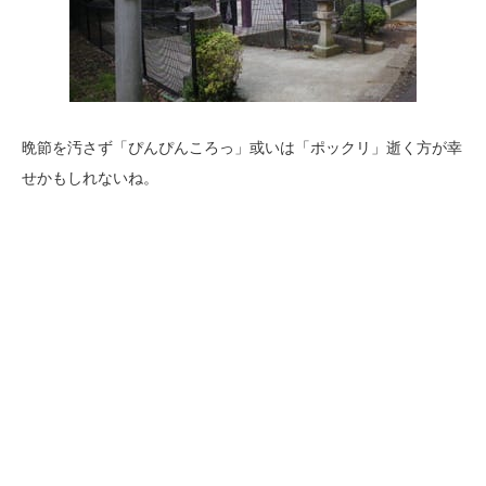
晩節を汚さず「ぴんぴんころっ」或いは「ポックリ」逝く方が幸
せかもしれないね。