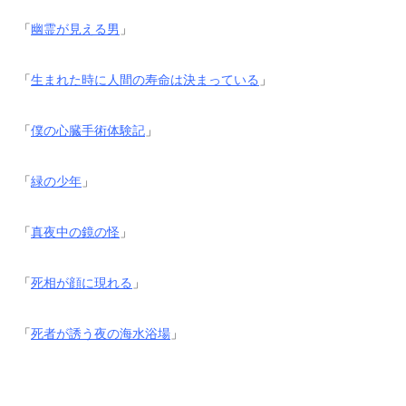
「
幽霊が見える男
」
「
生まれた時に人間の寿命は決まっている
」
「
僕の心臓手術体験記
」
「
緑の少年
」
「
真夜中の鏡の怪
」
「
死相が顔に現れる
」
「
死者が誘う夜の海水浴場
」