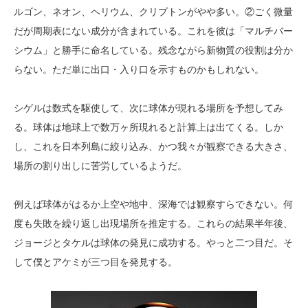
ルゴン、ネオン、ヘリウム、クリプトンがやや多い。②ごく微量
だが周期表にない成分が含まれている。これを彼は「マルチバー
シウム」と勝手に命名している。残念ながら新物質の役割は分か
らない。ただ単に出口・入り口を示すものかもしれない。
シゲルは数式を駆使して、次に球体が現れる場所を予想してみ
る。球体は地球上で数万ヶ所現れると計算上は出てくる。しか
し、これを日本列島に絞り込み、かつ我々が観察できる大きさ、
場所の割り出しに苦労しているようだ。
例えば球体がはるか上空や地中、深海では観察すらできない。何
度も失敗を繰り返し出現場所を推定する。これらの結果半年後、
ジョージとタケルは球体の発見に成功する。やっと二つ目だ。そ
して僕とアケミが三つ目を発見する。