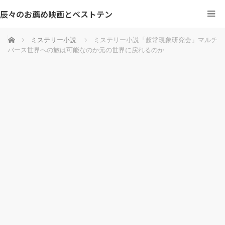
辰々のお薦め映画とベストテン
ホーム
ミステリー小説
ミステリー小説「超常現象研究会」マルチ
バース世界への旅は可能なのか元の世界に戻れるのか