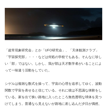
「超常現象研究会」とか「UFO研究会」、「天体観測クラブ」
「宇宙探究部」・・・などは何処の学校でもある。そんなに珍し
い「部」ではない。しかし、我が部は天才数学者がいることによ
って一味違う活動をしていた。
シゲルは複雑な数式を操って、宇宙の心理を追求してゆく。波動
関数で宇宙を表せると信じている。それに彼は不思議な体験をし
ている。家を出て狭い路地に入ったところ無色透明な球体を見つ
けてしまう。普通なら見えないが路地に差し込んだ夕日が偶然、