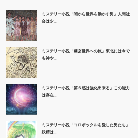
ミステリー小説「闇から世界を動かす男」人間社
会は少…
ミステリー小説「幽玄世界への旅」東北には今で
も神や…
ミステリー小説「第６感は強化出来る」この能力
は存在…
ミステリー小説「コロポックルを愛した男たち」
妖精は…