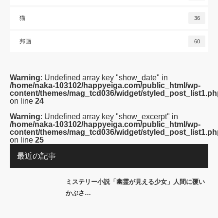
猫
36
邦画
60
Warning
: Undefined array key "show_date" in
/home/naka-103102/happyeiga.com/public_html/wp-
content/themes/mag_tcd036/widget/styled_post_list1.ph
on line
24
Warning
: Undefined array key "show_excerpt" in
/home/naka-103102/happyeiga.com/public_html/wp-
content/themes/mag_tcd036/widget/styled_post_list1.ph
on line
25
最近の記事
ミステリー小説「幽霊が見える少女」人間に覆い
かぶさ…