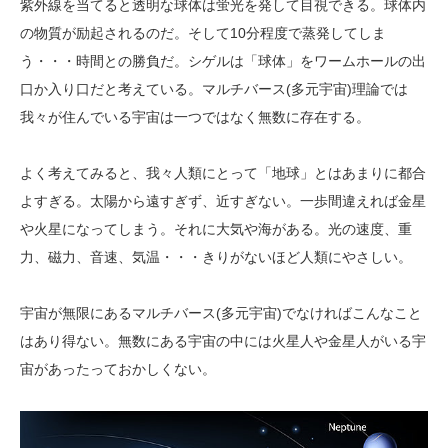
紫外線を当てると透明な球体は蛍光を発して目視できる。球体内
の物質が励起されるのだ。そして10分程度で蒸発してしま
う・・・時間との勝負だ。シゲルは「球体」をワームホールの出
口か入り口だと考えている。マルチバース(多元宇宙)理論では
我々が住んでいる宇宙は一つではなく無数に存在する。
よく考えてみると、我々人類にとって「地球」とはあまりに都合
よすぎる。太陽から遠すぎず、近すぎない。一歩間違えれば金星
や火星になってしまう。それに大気や海がある。光の速度、重
力、磁力、音速、気温・・・きりがないほど人類にやさしい。
宇宙が無限にあるマルチバース(多元宇宙)でなければこんなこと
はあり得ない。無数にある宇宙の中には火星人や金星人がいる宇
宙があったっておかしくない。