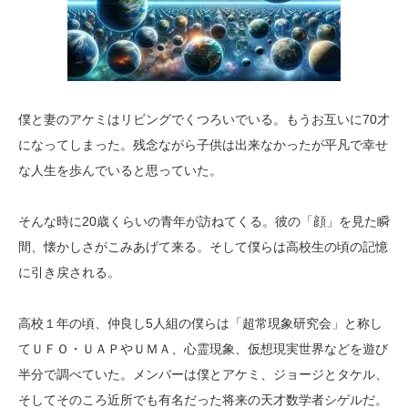
僕と妻のアケミはリビングでくつろいでいる。もうお互いに70才
になってしまった。残念ながら子供は出来なかったが平凡で幸せ
な人生を歩んでいると思っていた。
そんな時に20歳くらいの青年が訪ねてくる。彼の「顔」を見た瞬
間、懐かしさがこみあげて来る。そして僕らは高校生の頃の記憶
に引き戻される。
高校１年の頃、仲良し5人組の僕らは「超常現象研究会」と称し
てＵＦＯ・ＵＡＰやＵＭＡ、心霊現象、仮想現実世界などを遊び
半分で調べていた。メンバーは僕とアケミ、ジョージとタケル、
そしてそのころ近所でも有名だった将来の天才数学者シゲルだ。