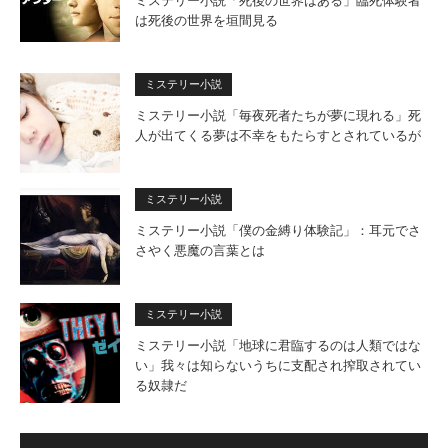
ミステリー小説「死後の世界はある」臨死体験者
は死後の世界を垣間見る
ミステリー小説
ミステリー小説「毎夜死者たちが夢に現れる」死
人が出てくる夢は不幸をもたらすとされているが
ミステリー小説
ミステリー小説「僕の金縛り体験記」：耳元でさ
さやく悪魔の言葉とは
ミステリー小説
ミステリー小説「地球に君臨するのは人類ではな
い」我々は知らないうちに支配され搾取されてい
る奴隷だ