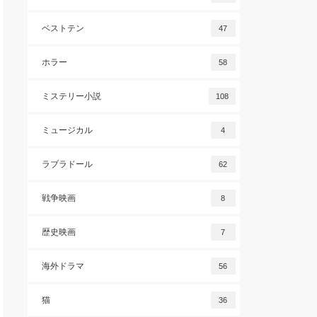
ベストテン
47
ホラー
58
ミステリー小説
108
ミュージカル
4
ラブラドール
62
戦争映画
8
歴史映画
7
海外ドラマ
56
猫
36