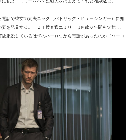
クに私とエミリーをハメた犯人を捕まえてくれと頼み込む。
ら電話で彼女の元夫ニック（パトリック・ヒューシンガー）に知
の妻を発見する。ＦＢＩ捜査官エミリーは何故６年間も失踪し、
何故服役しているはずのハーロウから電話があったのか（ハーロ