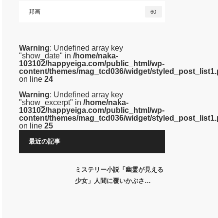
邦画
60
Warning
: Undefined array key
"show_date" in
/home/naka-
103102/happyeiga.com/public_html/wp-
content/themes/mag_tcd036/widget/styled_post_list1
on line
24
Warning
: Undefined array key
"show_excerpt" in
/home/naka-
103102/happyeiga.com/public_html/wp-
content/themes/mag_tcd036/widget/styled_post_list1
on line
25
最近の記事
ミステリー小説「幽霊が見える
少女」人間に覆いかぶさ…