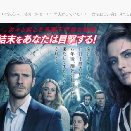
ＢＩの疑心～」感想・評価：６年間失踪していたＦＢＩ女捜査官が突如現れる