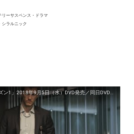
テリーサスペンス・ドラマ
・シラルニック
「アブセンシア〜FBIの疑心〜 シーズン1」2018年9月5日（水）DVD発売／同日DVDレンタル開始