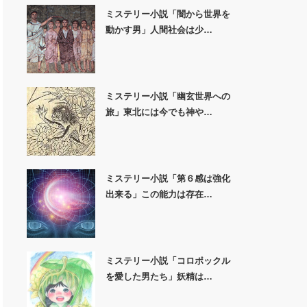
ミステリー小説「闇から世界を
動かす男」人間社会は少…
ミステリー小説「幽玄世界への
旅」東北には今でも神や…
ミステリー小説「第６感は強化
出来る」この能力は存在…
ミステリー小説「コロポックル
を愛した男たち」妖精は…