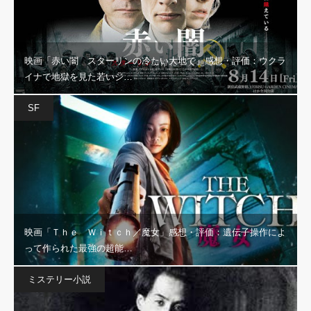
映画「赤い闇 スターリンの冷たい大地で」感想・評価：ウクラ
イナで地獄を見た若いジ…
SF
映画「Ｔｈｅ Ｗｉｔｃｈ／魔女」感想・評価：遺伝子操作によ
って作られた最強の超能…
ミステリー小説