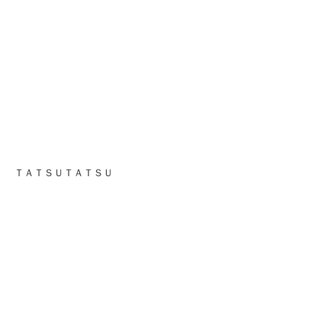
ＴＡＴＳＵＴＡＴＳＵ