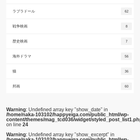
ラブラドール
62
戦争映画
8
歴史映画
7
海外ドラマ
56
猫
36
邦画
60
Warning
: Undefined array key "show_date" in
/home/naka-103102/happyeiga.com/public_html/wp-
content/themes/mag_tcd036/widget/styled_post_list1.ph
on line
24
Warning
: Undefined array key "show_excerpt" in
/home/naka-103102/happyeiga.com/public_html/wp-