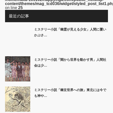
content/themes/mag_tcd036/widget/styled_post_list1.ph
on line
25
最近の記事
ミステリー小説「幽霊が見える少女」人間に覆い
かぶさ…
ミステリー小説「闇から世界を動かす男」人間社
会は少…
ミステリー小説「幽玄世界への旅」東北には今で
も神や…