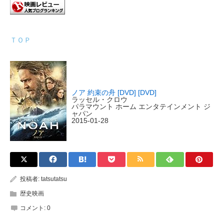
ＴＯＰ
ノア 約束の舟 [DVD] [DVD]
ラッセル・クロウ
パラマウント ホーム エンタテインメント ジ
ャパン
2015-01-28
投稿者:
tatsutatsu
歴史映画
コメント:
0