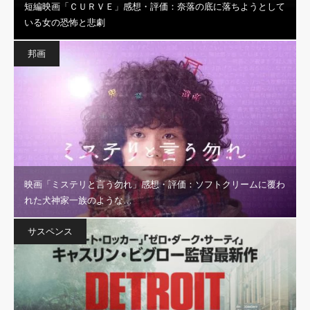
短編映画「ＣＵＲＶＥ」感想・評価：奈落の底に落ちようとして
いる女の恐怖と悲劇
邦画
映画「ミステリと言う勿れ」感想・評価：ソフトクリームに覆わ
れた犬神家一族のような…
サスペンス