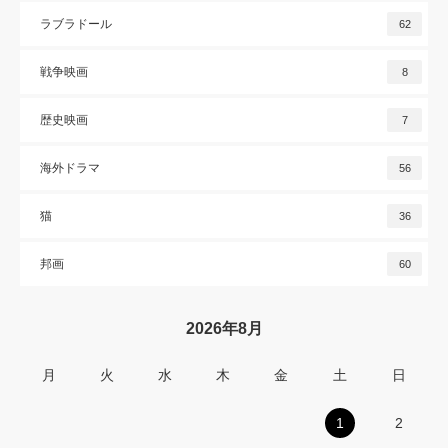
ラブラドール
62
戦争映画
8
歴史映画
7
海外ドラマ
56
猫
36
邦画
60
2026年8月
月
火
水
木
金
土
日
1
2