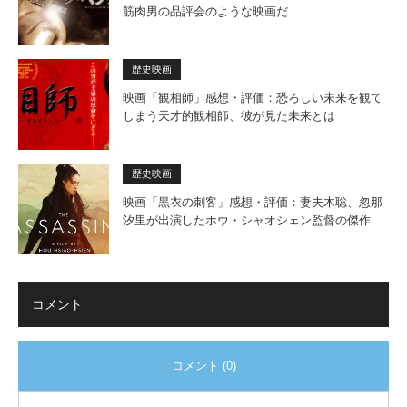
筋肉男の品評会のような映画だ
歴史映画
映画「観相師」感想・評価：恐ろしい未来を観て
しまう天才的観相師、彼が見た未来とは
歴史映画
映画「黒衣の刺客」感想・評価：妻夫木聡、忽那
汐里が出演したホウ・シャオシェン監督の傑作
コメント
コメント (0)