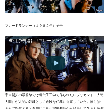
ブレードランナー（１９８２年）予告
BD【予告編】『ブレードランナー ファイナル・カット』
宇宙開拓の最前線では遺伝子工学で作られたレプリカント（人造
人間）が人間の奴隷として危険な任務に従事していた。彼らは生
まれて数年すると自我に目覚め宇宙基地から脱走して生まれ故郷