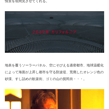
情景を垣間見させてくれる。
地表を覆うソーラーパネル、空にそびえる過密都市、地球温暖化
によって海面が上昇し都市を守る防波堤、荒廃したオレンジ色の
砂漠、すし詰めの歓楽街、ゴミの山の貧民街・・・。