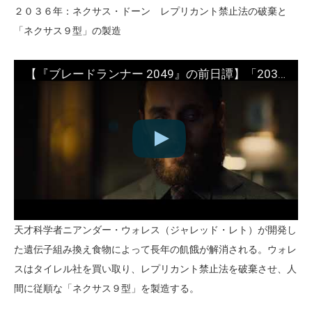
２０３６年：ネクサス・ドーン レプリカント禁止法の破棄と
「ネクサス９型」の製造
【『ブレードランナー 2049』の前日譚】「2036：ネクサス・ドーン」
天才科学者ニアンダー・ウォレス（ジャレッド・レト）が開発し
た遺伝子組み換え食物によって長年の飢餓が解消される。ウォレ
スはタイレル社を買い取り、レプリカント禁止法を破棄させ、人
間に従順な「ネクサス９型」を製造する。