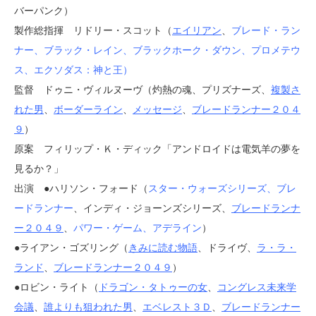
バーパンク）
製作総指揮 リドリー・スコット（
エイリアン
、
ブレード・ラン
ナー
、
ブラック・レイン
、
ブラックホーク・ダウン
、
プロメテウ
ス
、
エクソダス：神と王
）
監督 ドゥニ・ヴィルヌーヴ（灼熱の魂、プリズナーズ、
複製さ
れた男
、
ボーダーライン
、
メッセージ
、
ブレードランナー２０４
９
）
原案 フィリップ・Ｋ・ディック「アンドロイドは電気羊の夢を
見るか？」
出演 ●ハリソン・フォード（
スター・ウォーズシリーズ
、
ブレ
ードランナー
、インディ・ジョーンズシリーズ、
ブレードランナ
ー２０４９
、
パワー・ゲーム
、
アデライン
）
●ライアン・ゴズリング（
きみに読む物語
、ドライヴ、
ラ・ラ・
ランド
、
ブレードランナー２０４９
）
●ロビン・ライト（
ドラゴン・タトゥーの女
、
コングレス未来学
会議
、
誰よりも狙われた男
、
エベレスト３Ｄ
、
ブレードランナー