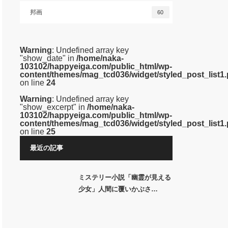
邦画
60
Warning
: Undefined array key
"show_date" in
/home/naka-
103102/happyeiga.com/public_html/wp-
content/themes/mag_tcd036/widget/styled_post_list1
on line
24
Warning
: Undefined array key
"show_excerpt" in
/home/naka-
103102/happyeiga.com/public_html/wp-
content/themes/mag_tcd036/widget/styled_post_list1
on line
25
最近の記事
ミステリー小説「幽霊が見える
少女」人間に覆いかぶさ…