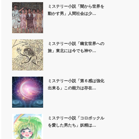
ミステリー小説「闇から世界を
動かす男」人間社会は少…
ミステリー小説「幽玄世界への
旅」東北には今でも神や…
ミステリー小説「第６感は強化
出来る」この能力は存在…
ミステリー小説「コロポックル
を愛した男たち」妖精は…