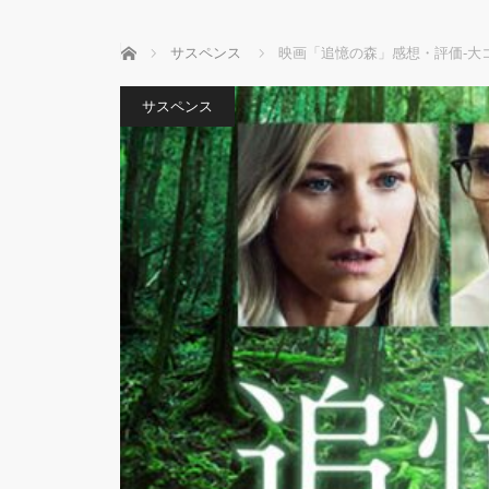
ホーム
サスペンス
映画「追憶の森」感想・評価‐大
サスペンス