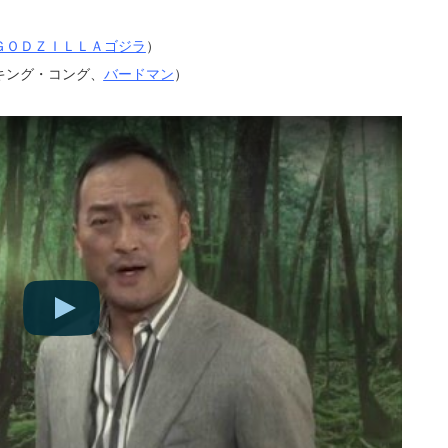
ＧＯＤＺＩＬＬＡゴジラ
）
キング・コング、
バードマン
）