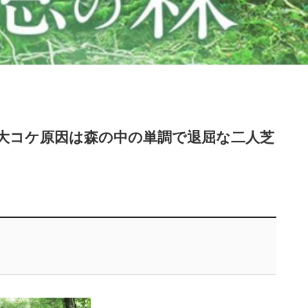
‐大コケ原因は森の中の単調で退屈な二人芝