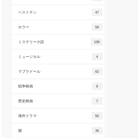
ベストテン
47
ホラー
58
ミステリー小説
108
ミュージカル
4
ラブラドール
62
戦争映画
8
歴史映画
7
海外ドラマ
56
猫
36