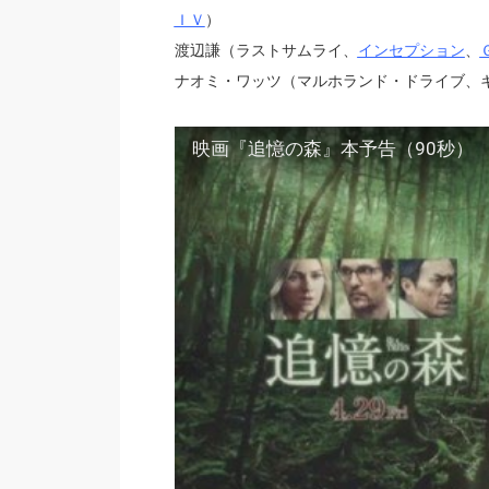
ＩＶ
）
渡辺謙（ラストサムライ、
インセプション
、
ナオミ・ワッツ（マルホランド・ドライブ、
映画『追憶の森』本予告（90秒）