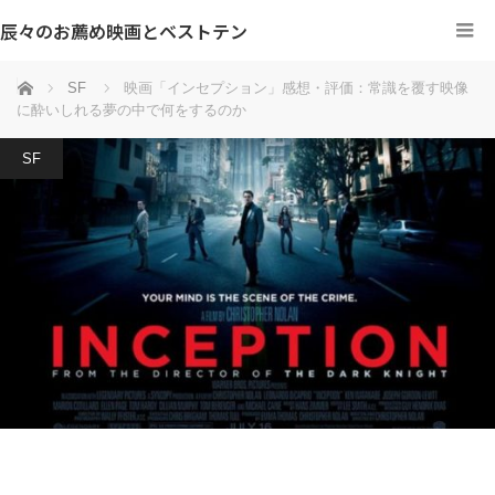
辰々のお薦め映画とベストテン
ホーム
SF
映画「インセプション」感想・評価：常識を覆す映像
に酔いしれる夢の中で何をするのか
SF