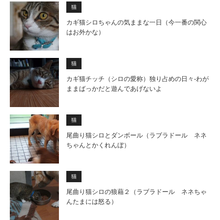
猫
カギ猫シロちゃんの気ままな一日（今一番の関心
はお外かな）
猫
カギ猫チッチ（シロの愛称）独り占めの日々‐わが
ままばっかだと遊んであげないよ
猫
尾曲り猫シロとダンボール（ラブラドール ネネ
ちゃんとかくれんぼ）
猫
尾曲り猫シロの狼藉２（ラブラドール ネネちゃ
んたまには怒る）