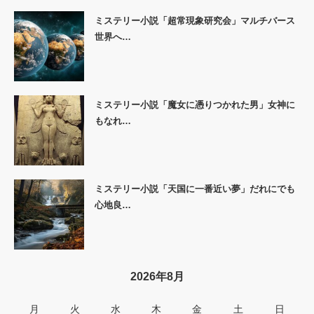
ミステリー小説「超常現象研究会」マルチバース
世界へ…
ミステリー小説「魔女に憑りつかれた男」女神に
もなれ…
ミステリー小説「天国に一番近い夢」だれにでも
心地良…
2026年8月
月
火
水
木
金
土
日