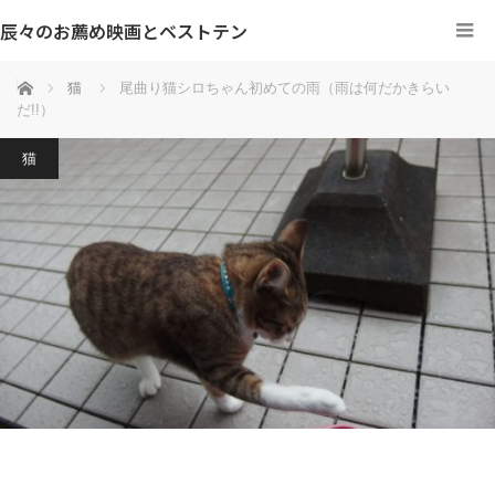
辰々のお薦め映画とベストテン
ホーム
猫
尾曲り猫シロちゃん初めての雨（雨は何だかきらい
だ!!）
猫