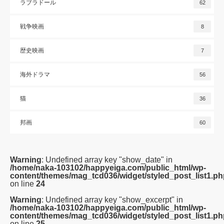
ラブラドール
62
戦争映画
8
歴史映画
7
海外ドラマ
56
猫
36
邦画
60
Warning
: Undefined array key "show_date" in
/home/naka-103102/happyeiga.com/public_html/wp-
content/themes/mag_tcd036/widget/styled_post_list1.ph
on line
24
Warning
: Undefined array key "show_excerpt" in
/home/naka-103102/happyeiga.com/public_html/wp-
content/themes/mag_tcd036/widget/styled_post_list1.ph
on line
25