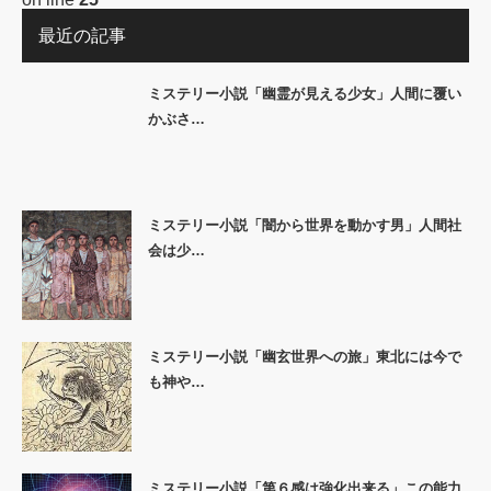
最近の記事
ミステリー小説「幽霊が見える少女」人間に覆い
かぶさ…
ミステリー小説「闇から世界を動かす男」人間社
会は少…
ミステリー小説「幽玄世界への旅」東北には今で
も神や…
ミステリー小説「第６感は強化出来る」この能力