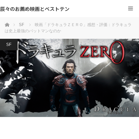
辰々のお薦め映画とベストテン
ホーム
SF
映画「ドラキュラＺＥＲＯ」感想・評価：ドラキュラ
は史上最強のバットマンなのか
SF