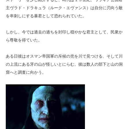
主ヴラド・ドラキュラ（ルーク・エヴァンス）は自分に刃向う敵
を串刺しにする暴君として恐れられていた。
しかし、今では過去の過ちを封印し穏やかな君主として、民衆か
ら尊敬を得ていた。
ある日彼はオスマン帝国軍の斥候の兜を川で見つける、そして川
の上流にある牙の山が怪しいとにらむ。彼は数人の部下と山の洞
窟へと調査に向かう。