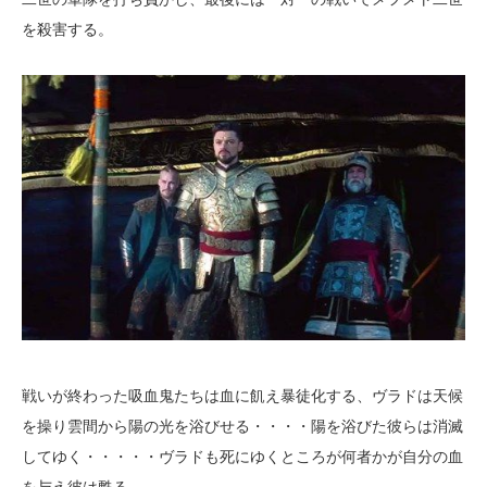
を殺害する。
戦いが終わった吸血鬼たちは血に飢え暴徒化する、ヴラドは天候
を操り雲間から陽の光を浴びせる・・・・陽を浴びた彼らは消滅
してゆく・・・・・ヴラドも死にゆくところが何者かが自分の血
を与え彼は甦る。