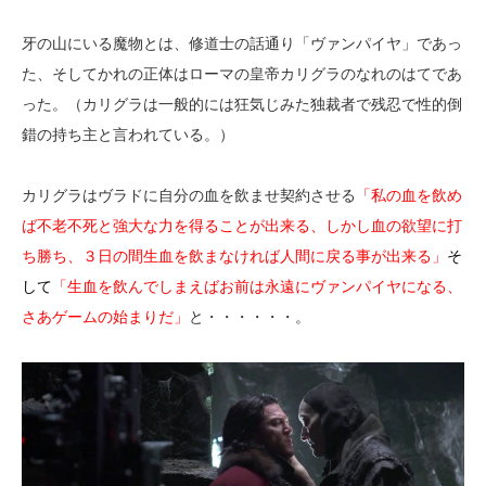
牙の山にいる魔物とは、修道士の話通り「ヴァンパイヤ」であっ
た、そしてかれの正体はローマの皇帝カリグラのなれのはてであ
った。（カリグラは一般的には狂気じみた独裁者で残忍で性的倒
錯の持ち主と言われている。）
カリグラはヴラドに自分の血を飲ませ契約させる
「私の血を飲め
ば不老不死と強大な力を得ることが出来る、しかし血の欲望に打
ち勝ち、３日の間生血を飲まなければ人間に戻る事が出来る」
そ
して
「生血を飲んでしまえばお前は永遠にヴァンパイヤになる、
さあゲームの始まりだ」
と・・・・・・。