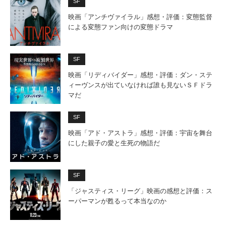
SF
映画「アンチヴァイラル」感想・評価：変態監督
による変態ファン向けの変態ドラマ
SF
映画「リディバイダー」感想・評価：ダン・ステ
ィーヴンスが出ていなければ誰も見ないＳＦドラ
マだ
SF
映画「アド・アストラ」感想・評価：宇宙を舞台
にした親子の愛と生死の物語だ
SF
「ジャスティス・リーグ」映画の感想と評価：ス
ーパーマンが甦るって本当なのか