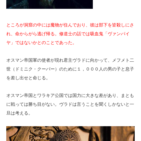
ところが洞窟の中には魔物が住んでおり、彼は部下を皆殺しにさ
れ、命からがら逃げ帰る。修道士の話では吸血鬼「ヴァンパイ
ヤ」ではないかとのことであった。
オスマン帝国軍の使者が現れ君主ヴラドに向かって、メフメト二
世（ドミニク・クーパー）のために１，０００人の男の子と息子
を差し出せと命じる。
オスマン帝国とワラキア公国では国力に大きな差があり、まとも
に戦っては勝ち目がない。ヴラドは言うことを聞くしかないと一
旦は考える。