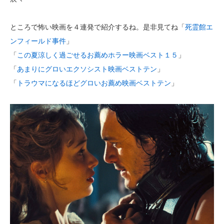
ところで怖い映画を４連発で紹介するね。是非見てね「
死霊館エ
ンフィールド事件
」
「
この夏涼しく過ごせるお薦めホラー映画ベスト１５
」
「
あまりにグロいエクソシスト映画ベストテン
」
「
トラウマになるほどグロいお薦め映画ベストテン
」