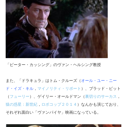
「ピーター・カッシング」のヴァン・ヘルシング教授
また、「ドラキュラ」はトム・クルーズ（
オール・ユー・ニー
ド・イズ・キル
，
マイノリティ・リポート
）、ブラッド・ピット
（
フューリー
）、ゲイリー・オールドマン（
裏切りのサーカス
，
猿の惑星：新世紀
，
ロボコップ２０１４
）なんかも演じており、
それぞれ面白い「ヴァンパイヤ」映画になっている。