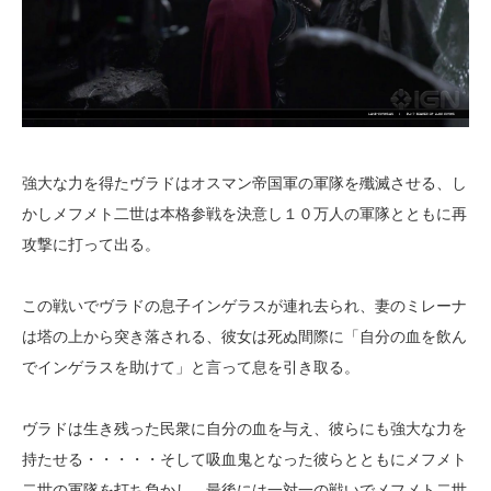
強大な力を得たヴラドはオスマン帝国軍の軍隊を殲滅させる、し
かしメフメト二世は本格参戦を決意し１０万人の軍隊とともに再
攻撃に打って出る。
この戦いでヴラドの息子インゲラスが連れ去られ、妻のミレーナ
は塔の上から突き落される、彼女は死ぬ間際に「自分の血を飲ん
でインゲラスを助けて」と言って息を引き取る。
ヴラドは生き残った民衆に自分の血を与え、彼らにも強大な力を
持たせる・・・・・そして吸血鬼となった彼らとともにメフメト
二世の軍隊を打ち負かし、最後には一対一の戦いでメフメト二世