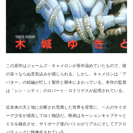
この原作はジェームズ・キャメロンが長年温めていたもので、彼
の並々ならぬ意気込みが感じられる。しかし、キャメロンは「ア
バター」の続編が忙しく製作と脚本にまわっている。本作の監督
は「シン・シティ」のロバート・ロドリゲスが起用されている。
近未来の天と地に分断され荒廃した世界を背景に、一人のサイボ
ーグ少女が成長してゆく物語だ。映画はモーションキャプチャと
ＣＧを融合させ、サイボーグ達のバトルがリアルにそしてアクロ
バティックに映像化されている。