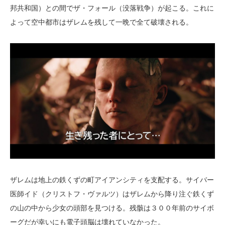
邦共和国）との間でザ・フォール（没落戦争）が起こる。これに
よって空中都市はザレムを残して一晩で全て破壊される。
ザレムは地上の鉄くずの町アイアンシティを支配する。サイバー
医師イド（クリストフ・ヴァルツ）はザレムから降り注ぐ鉄くず
の山の中から少女の頭部を見つける。残骸は３００年前のサイボ
ーグだが幸いにも電子頭脳は壊れていなかった。