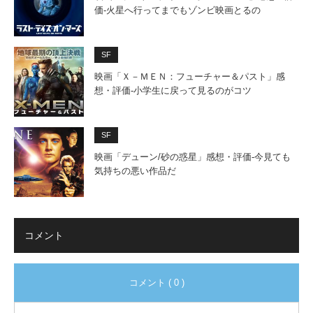
価‐火星へ行ってまでもゾンビ映画とるの
SF
映画「Ｘ－ＭＥＮ：フューチャー＆パスト」感
想・評価‐小学生に戻って見るのがコツ
SF
映画「デューン/砂の惑星」感想・評価‐今見ても
気持ちの悪い作品だ
コメント
コメント ( 0 )