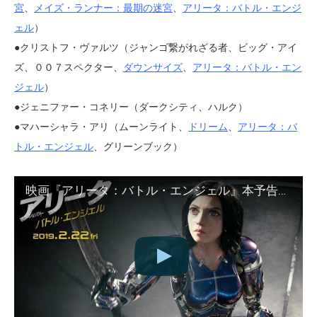
宮
、
メイズ・ランナー：最期の迷宮
、
アリータ：バトル・エンジ
ェル
）
●クリストフ・ヴァルツ（ジャンゴ繋がれざる者、ビッグ・アイ
ズ、００７スペクター、
ダウンサイズ
、
アリータ：バトル・エン
ジェル
）
●ジェニファー・コネリー（ダークシティ、ハルク）
●マハーシャラ・アリ（ムーンライト、
ドリーム
、
アリータ：バ
トル・エンジェル
、グリーンブック）
映画『アリータ：バトル・エンジェル』本予告【天使降臨】編 ２月２２日（金）劇場公開