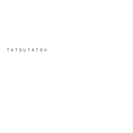
ＴＡＴＳＵＴＡＴＳＵ