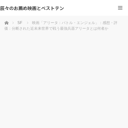
辰々のお薦め映画とベストテン
ホーム
SF
映画「アリータ：バトル・エンジェル」：感想・評
価：分断された近未来世界で戦う最強兵器アリータとは何者か