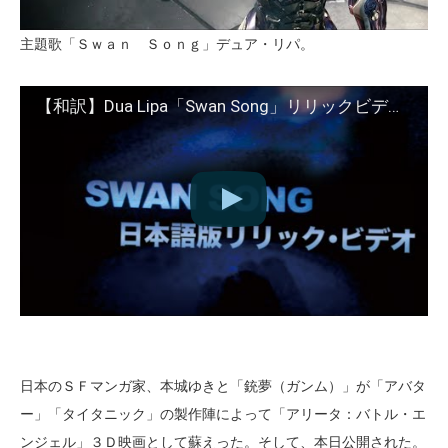
主題歌「Ｓｗａｎ Ｓｏｎｇ」デュア・リパ。
【和訳】Dua Lipa「Swan Song」リリックビデオ【公式】映画「アリータ：バトル・エンジェル」主題歌
日本のＳＦマンガ家、本城ゆきと「銃夢（ガンム）」が「アバタ
ー」「タイタニック」の製作陣によって「アリータ：バトル・エ
ンジェル」３Ｄ映画として蘇えった。そして、本日公開された。