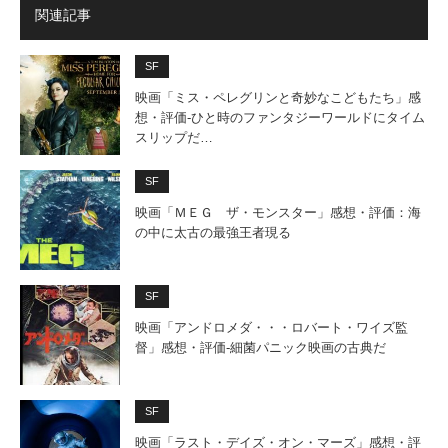
関連記事
SF
映画「ミス・ペレグリンと奇妙なこどもたち」感
想・評価‐ひと時のファンタジーワールドにタイム
スリップだ…
SF
映画「ＭＥＧ ザ・モンスター」感想・評価：海
の中に太古の最強王者現る
SF
映画「アンドロメダ・・・ロバート・ワイズ監
督」感想・評価‐細菌パニック映画の古典だ
SF
映画「ラスト・デイズ・オン・マーズ」感想・評