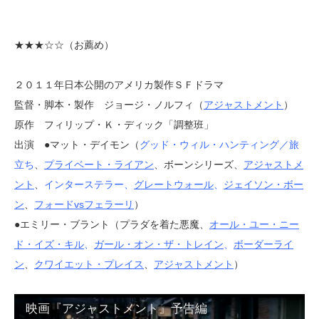
★★★
☆☆（お薦め）
２０１１年日本公開のアメリカ製作ＳＦドラマ
監督・脚本・製作 ジョージ・ノルフィ（
アジャストメント
）
原作 フィリップ・Ｋ・ディック「調整班」
出演 ●マット・デイモン（
グッド・ウィル・ハンティング／旅
立ち
、
プライベート・ライアン
、ボーンシリーズ、
アジャストメ
ント
、
インターステラー
、
グレートウォール
、
ジェイソン・ボー
ン
、
フォードvsフェラーリ
）
●エミリー・ブラント（プラダを着た悪魔、
オール・ユー・ニー
ド・イズ・キル
、
ガール・オン・ザ・トレイン
、
ボーダーライ
ン
、
クワイエット・プレイス
、
アジャストメント
）
映画『アジャストメント』予告編