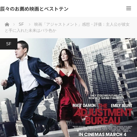
辰々のお薦め映画とベストテン
ホーム
SF
映画「アジャストメント」感想・評価：主人公が彼女
と手に入れた未来はバラ色か
SF