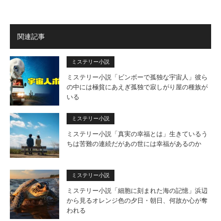
関連記事
ミステリー小説
ミステリー小説「ビンボーで孤独な宇宙人」彼ら
の中には極貧にあえぎ孤独で寂しがり屋の種族が
いる
ミステリー小説
ミステリー小説「真実の幸福とは」生きているう
ちは苦難の連続だがあの世には幸福があるのか
ミステリー小説
ミステリー小説「細胞に刻まれた海の記憶」浜辺
から見るオレンジ色の夕日・朝日、何故か心が奪
われる