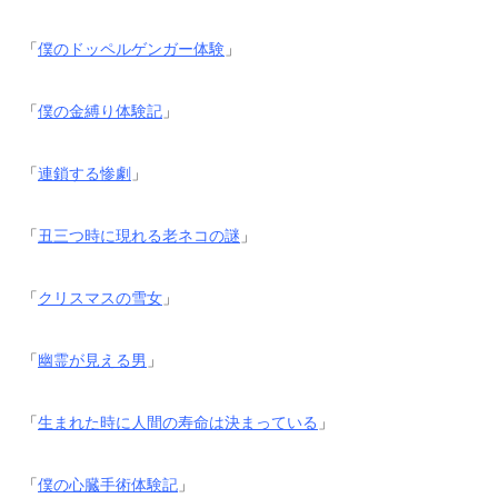
「
僕のドッペルゲンガー体験
」
「
僕の金縛り体験記
」
「
連鎖する惨劇
」
「
丑三つ時に現れる老ネコの謎
」
「
クリスマスの雪女
」
「
幽霊が見える男
」
「
生まれた時に人間の寿命は決まっている
」
「
僕の心臓手術体験記
」