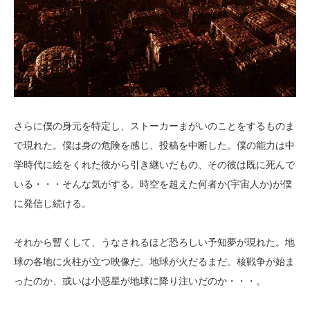
さらに僕の身元を特定し、ストーカーまがいのことをするものま
で現れた。僕は身の危険を感じ、投稿を中断した。僕の能力は中
学時代に絵をくれた彼から引き継いだもの、その彼は既に死んで
いる・・・そんな気がする。時空を超えた何者か(宇宙人か)が僕
に発信し続ける。
それから暫くして、うなされるほど恐ろしい予知夢が現れた。地
球の各地に火柱が立つ映像だ。地球が火だるまだ。核戦争が始ま
ったのか、或いは小惑星が地球に降り注いだのか・・・。