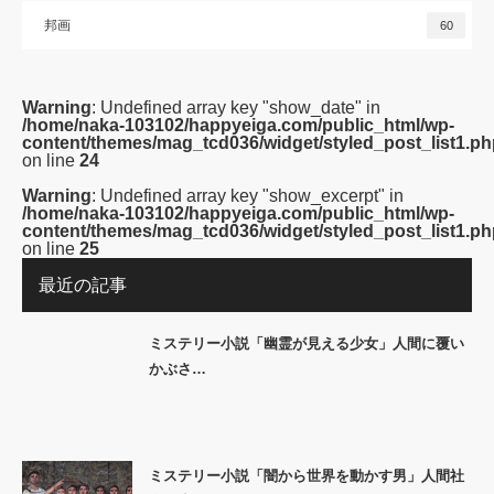
邦画
60
Warning
: Undefined array key "show_date" in
/home/naka-103102/happyeiga.com/public_html/wp-
content/themes/mag_tcd036/widget/styled_post_list1.ph
on line
24
Warning
: Undefined array key "show_excerpt" in
/home/naka-103102/happyeiga.com/public_html/wp-
content/themes/mag_tcd036/widget/styled_post_list1.ph
on line
25
最近の記事
ミステリー小説「幽霊が見える少女」人間に覆い
かぶさ…
ミステリー小説「闇から世界を動かす男」人間社