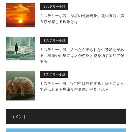
ミステリー小説
ミステリー小説「深紅の死神現象」死の直前に第
６勘が感じる現象とは
ミステリー小説
ミステリー小説「入ったら出られない禁足地があ
る」樹海や山奥には人が忽然と姿を消すエリアが
ある
ミステリー小説
ミステリー小説「宇宙虫は存在する」隕石によっ
て運ばれる不思議な生命体が発見される
コメント