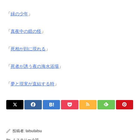
「
緑の少年
」
「
真夜中の鏡の怪
」
「
死相が顔に現れる
」
「
死者が誘う夜の海水浴場
」
「
夢と現実が直結する時
」
投稿者:
tatsutatsu
ミステリー小説