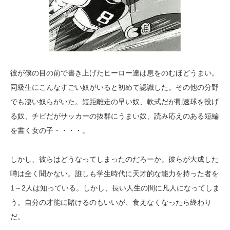
彼が僕の目の前で書き上げたヒーロー達は息をのむほどうまい。
同級生にこんなすごい奴がいると初めて認識した。その他の分野
でも凄い奴らがいた。短距離走の早い奴、軟式だが剛速球を投げ
る奴、チビだがサッカーの抜群にうまい奴、読み応えのある短編
を書く女の子・・・・。
しかし、彼らはどうなってしまったのだろーか。彼らが大成した
噂は全く聞かない。誰しも学生時代に天才的な能力を持った者を
1～2人は知っている。しかし、長い人生の間に凡人になってしま
う。自分の才能に賭けるのもいいが、食えなくなったら終わり
だ。