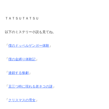
ＴＡＴＳＵＴＡＴＳＵ
以下のミステリー小説も見てね。
「
僕のドッペルゲンガー体験
」
「
僕の金縛り体験記
」
「
連鎖する惨劇
」
「
丑三つ時に現れる老ネコの謎
」
「
クリスマスの雪女
」