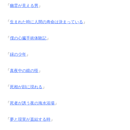
「
幽霊が見える男
」
「
生まれた時に人間の寿命は決まっている
」
「
僕の心臓手術体験記
」
「
緑の少年
」
「
真夜中の鏡の怪
」
「
死相が顔に現れる
」
「
死者が誘う夜の海水浴場
」
「
夢と現実が直結する時
」