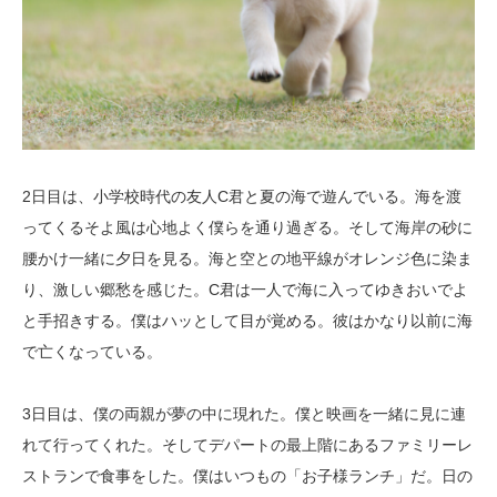
2日目は、小学校時代の友人C君と夏の海で遊んでいる。海を渡
ってくるそよ風は心地よく僕らを通り過ぎる。そして海岸の砂に
腰かけ一緒に夕日を見る。海と空との地平線がオレンジ色に染ま
り、激しい郷愁を感じた。C君は一人で海に入ってゆきおいでよ
と手招きする。僕はハッとして目が覚める。彼はかなり以前に海
で亡くなっている。
3日目は、僕の両親が夢の中に現れた。僕と映画を一緒に見に連
れて行ってくれた。そしてデパートの最上階にあるファミリーレ
ストランで食事をした。僕はいつもの「お子様ランチ」だ。日の