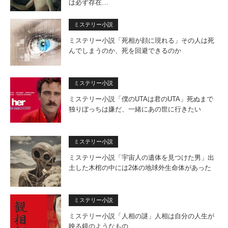
は必ず存在…
ミステリー小説
ミステリー小説「死相が顔に現れる」その人は死
んでしまうのか、死を回避できるのか
ミステリー小説
ミステリー小説「僕のUTAは君のUTA」死ぬまで
独りぼっちは嫌だ、一緒にあの世に行きたい
ミステリー小説
ミステリー小説「宇宙人の遺体を見つけた男」出
土した木棺の中には2体の地球外生命体があった
ミステリー小説
ミステリー小説「人相の謎」人相は自分の人生が
映る鏡のようなもの