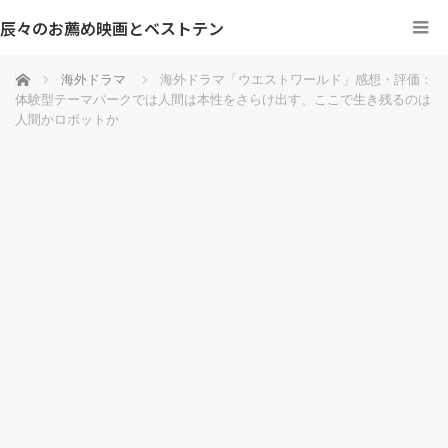
辰々のお薦め映画とベストテン
ホーム
海外ドラマ
海外ドラマ「ウエストワールド」感想・評価：
体験型テーマパークでは人間は本性をさらけ出す、ここで生き残るのは
人間かロボットか