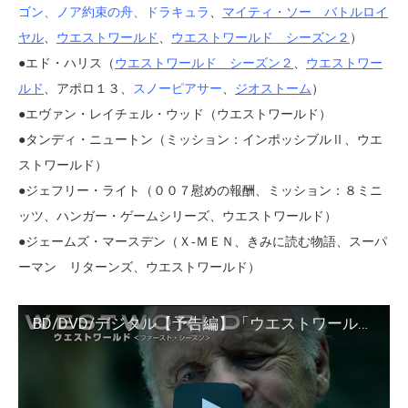
ゴン
、
ノア約束の舟
、
ドラキュラ
、
マイティ・ソー バトルロイ
ヤル
、
ウエストワールド
、
ウエストワールド シーズン２
）
●エド・ハリス（
ウエストワールド シーズン２
、
ウエストワー
ルド
、アポロ１３、
スノーピアサー
、
ジオストーム
）
●エヴァン・レイチェル・ウッド（ウエストワールド）
●タンディ・ニュートン（ミッション：インポッシブルⅡ、ウエ
ストワールド）
●ジェフリー・ライト（００７慰めの報酬、ミッション：８ミニ
ッツ、ハンガー・ゲームシリーズ、ウエストワールド）
●ジェームズ・マースデン（Ｘ-ＭＥＮ、きみに読む物語、スーパ
ーマン リターンズ、ウエストワールド）
BD/DVD/デジタル【予告編】「ウエストワールド＜ファースト・シーズン＞」3.21リリース / 2.21デジタル先行配信