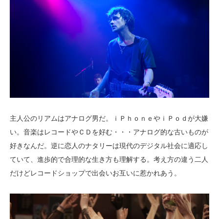
主人公のリアムはアナログ男だ。ｉＰｈｏｎｅやｉＰｏｄが大嫌
い。音楽はレコードやＣＤを好む・・・アナログ的な古いものが
好きなんだ。逆に恋人のナタリーは現代のデジタル社会に適応し
ていて、進歩的で合理的な生き方も理解する。考え方の違う二人
だけどレコードショップで出会いお互いに惹かれあう。