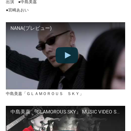
出演 ●中島美嘉
●宮崎あおい
NANA(プレビュー)
中島美嘉「ＧＬＡＭＯＲＯＵＳ ＳＫＹ」
中島美嘉 『GLAMOROUS SKY』 MUSIC VIDEO Shorts ver.