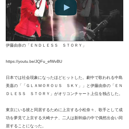
伊藤由奈の「ＥＮＤＬＥＳＳ ＳＴＯＲＹ」
https://youtu.be/JQFu_efWvBU
日本では社会現象になったほどヒットした。劇中で歌われる中島
美嘉の「「ＧＬＡＭＯＲＯＵＳ ＳＫＹ」」と伊藤由奈の「ＥＮ
ＤＬＥＳＳ ＳＴＯＲＹ」がオリコンチャート上位を独占した。
東京にいる彼と同居するために上京する小松奈々、歌手として成
功を夢見て上京する大崎ナナ、二人は新幹線の中で偶然出会い同
居することになった。