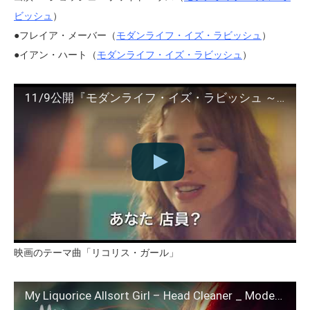
ビッシュ
）
●フレイア・メーバー（
モダンライフ・イズ・ラビッシュ
）
●イアン・ハート（
モダンライフ・イズ・ラビッシュ
）
11/9公開『モダンライフ・イズ・ラビッシュ ～ロンドンの泣き虫ギタリスト～』予告
映画のテーマ曲「リコリス・ガール」
My Liquorice Allsort Girl – Head Cleaner _ Modern Life is Rubbish