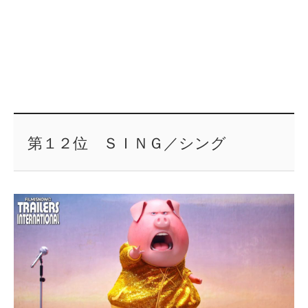
第１２位 ＳＩＮＧ／シング