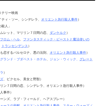
ステリー映画
イティ・ソー、シンデレラ、
オリエント急行殺人事件
）
の殺人」
ハムレット、マリリン７日間の恋、
ダンケルク
）
フロム・ヘル
、
ファンタスティック・ビーストと魔法使いの
、
トランセンデンス
）
でも恋するバルセロナ、悪の法則、
オリエント急行殺人事件
）
グランド・ブダペスト・ホテル
、
ジョン・ウィック
、
グレート
ラ
）
ズ
、ピクセル、美女と野獣）
リリン７日間の恋、シンデレラ、オリエント急行殺人事件）
殺人事件）
ターンズ、ラブ・フィールド、ヘアスプレー）
ォースの覚醒
、
オリエント急行殺人事件
、
スター・ウォーズ／