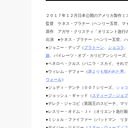
２０１７年１２月日本公開のアメリカ製作ミ
監督 ケネス・プラナー（ヘンリー五世、マ
原作 アガサ・クリスティ「オリエント急行
出演 ●ケネス・プラナー（ヘンリー五世、
●ジョニー・デップ（
プラトーン
、
ショコラ
、
旅
、パイレーツ・オブ・カリビアンシリーズ
●ペネロペ・クルス（バニラ・スカイ、それ
●ウィレム・デフォー（
誰よりも狙われた男
、
ウォール
）
●ジュディ・デンチ（００７シリーズ、
ショコ
●ジョッシュ・ギャッド（
スティーブ・ジョブ
●デレク・ジャコビ（英国王のスピーチ、マ
●レスリー・オドム・Ｊｒ（オリエント急行
●ミシェル・ファイファー（バットマン リ
●デイジー・リドリー（
スター・ウォーズ／フ