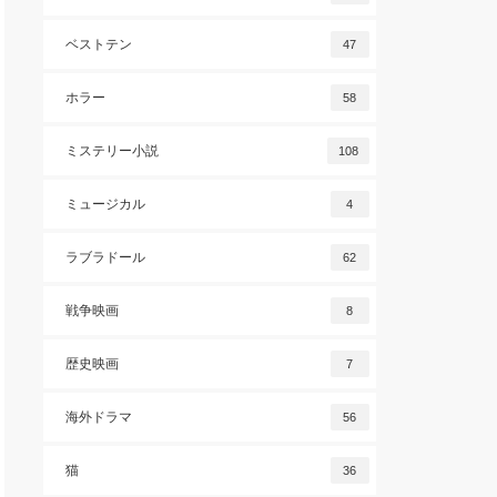
ベストテン
47
ホラー
58
ミステリー小説
108
ミュージカル
4
ラブラドール
62
戦争映画
8
歴史映画
7
海外ドラマ
56
猫
36