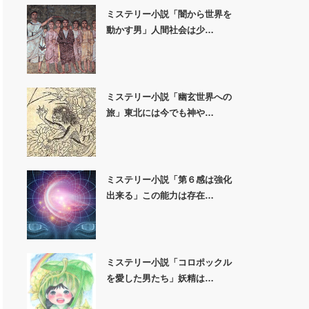
ミステリー小説「闇から世界を
動かす男」人間社会は少…
ミステリー小説「幽玄世界への
旅」東北には今でも神や…
ミステリー小説「第６感は強化
出来る」この能力は存在…
ミステリー小説「コロポックル
を愛した男たち」妖精は…