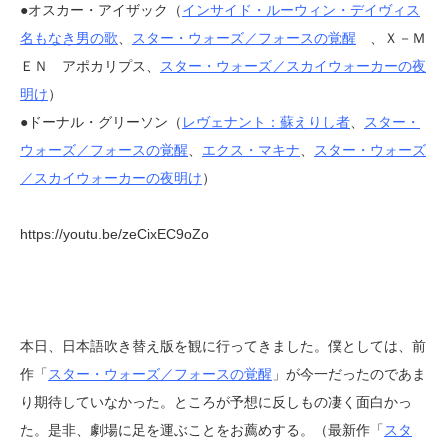
●オスカー・アイザック（
インサイド・ルーウィン・デイヴィス
名もなき男の歌
、
スター・ウォーズ／フォースの覚醒
、Ｘ－Ｍ
ＥＮ アポカリプス、
スター・ウォーズ／スカイウォーカーの夜
明け
）
●ドーナル・グリーソン（
レヴェナント：蘇えりし者
、
スター・
ウォーズ／フォースの覚醒
、
エクス・マキナ
、
スター・ウォーズ
／スカイウォーカーの夜明け
）
https://youtu.be/zeCixEC9oZo
本日、日本語吹き替え版を観に行ってきました。僕としては、前
作「
スター・ウォーズ／フォースの覚醒
」が今一だったのであま
り期待していなかった。ところが予想に反しもの凄く面白かっ
た。是非、劇場に足を運ぶことをお薦めする。（最新作「
スタ