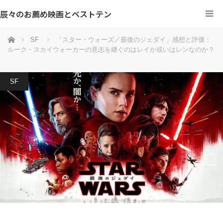
辰々のお薦め映画とベストテン
ホーム
SF
「スター・ウォーズ／最後のジェダイ」感想と評価：
ルーク・スカイウォーカーの意志を継ぐのはレイか或いはレンなのか？
SF