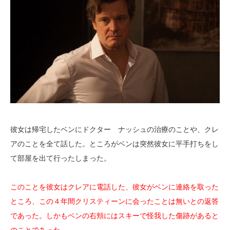
彼女は帰宅したベンにドクター ナッシュの治療のことや、クレ
アのことを全て話した。ところがベンは突然彼女に平手打ちをし
て部屋を出て行ったしまった。
このことを彼女はクレアに電話した、彼女がベンに連絡を取った
ところ、この４年間クリスティーンに会ったことは無いとの返答
であった。しかもベンの右頬にはスキーで怪我した傷跡があると
のことであった。