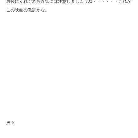
最後にくれぐれも浮気には注意しましょうね・・・・・・これが
この映画の教訓かな。
辰々