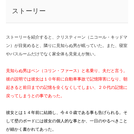
ストーリー
ストーリーを紹介すると、クリスティーン（ニコール・キッドマ
ン）が目覚めると、隣りに見知らぬ男が眠っていた。また、寝室
やバスルームだけでなく家全体も見覚えが無い。
見知らぬ男はベン（コリン・ファース）と名乗り、夫だと言う。
彼の説明では彼女は１０年前に自動車事故で記憶障害になり、朝
起きると前日までの記憶を全くなくしてしまい、２０代の記憶に
戻ってしまうとの事であった。
彼女とは１４年前に結婚し、今４０歳である事も告げられる。そ
して壁のボードには彼女の個人的な事とか、一日のやるべきこと
が細かく書かれてあった。