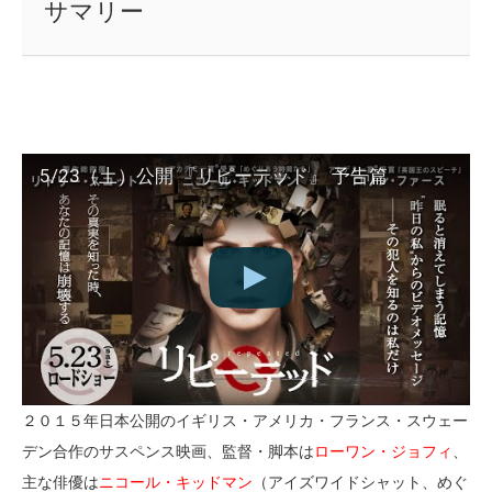
サマリー
5/23（土）公開 『リピーテッド』 予告篇
２０１５年日本公開のイギリス・アメリカ・フランス・スウェー
デン合作のサスペンス映画、監督・脚本は
ローワン・ジョフィ
、
主な俳優は
ニコール・キッドマン
（アイズワイドシャット、めぐ