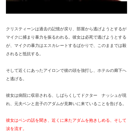
クリスティーンは過去の記憶が戻り、部屋から逃げようとするが
マイクに捕まり暴力を振るわれる。彼女は必死で逃げようとする
が、マイクの暴力はエスカレートするばかりで、このままでは殺
されると抵抗する。
そして近くにあったアイロンで彼の頭を強打し、ホテルの廊下へ
と逃げる。
彼女は病院に収容される、しばらくしてドクター ナッシュが現
れ、元夫ベンと息子のアダムが見舞いに来ていることを告げる。
彼女はベンの話を聞き、近くに来たアダムを抱きしめる、そして
涙を流す。