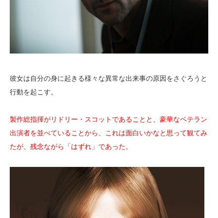
彼女は自分の身に起きる様々な異常な出来事の原因をさぐろうと
行動を起こす。
製作総指揮がリドリー・スコットであることと、豪華なベテラン
出演者を並べていることから、これは面白いかなと思って観てみ
たが、残念ながら「はずれ」であった。