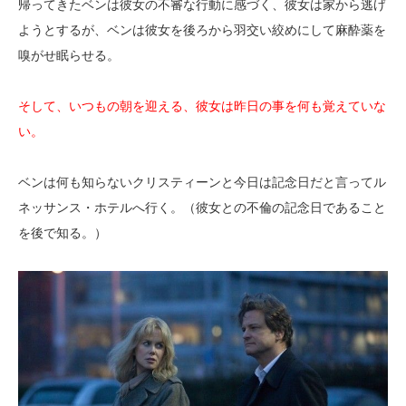
帰ってきたベンは彼女の不審な行動に感づく、彼女は家から逃げ
ようとするが、ベンは彼女を後ろから羽交い絞めにして麻酔薬を
嗅がせ眠らせる。
そして、いつもの朝を迎える、彼女は昨日の事を何も覚えていな
い。
ベンは何も知らないクリスティーンと今日は記念日だと言ってル
ネッサンス・ホテルへ行く。（彼女との不倫の記念日であること
を後で知る。）