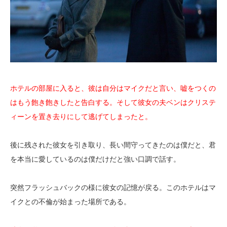
ホテルの部屋に入ると、彼は自分はマイクだと言い、嘘をつくの
はもう飽き飽きしたと告白する。そして彼女の夫ベンはクリステ
ィーンを置き去りにして逃げてしまったと。
後に残された彼女を引き取り、長い間守ってきたのは僕だと、君
を本当に愛しているのは僕だけだと強い口調で話す。
突然フラッシュバックの様に彼女の記憶が戻る。このホテルはマ
イクとの不倫が始まった場所である。