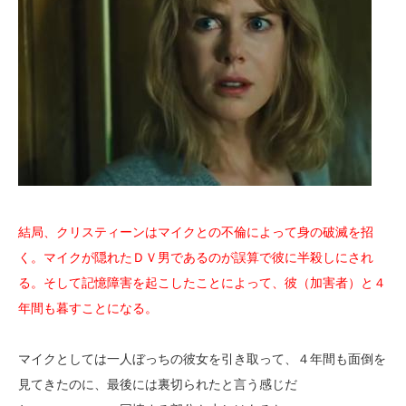
結局、クリスティーンはマイクとの不倫によって身の破滅を招
く。マイクが隠れたＤＶ男であるのが誤算で彼に半殺しにされ
る。そして記憶障害を起こしたことによって、彼（加害者）と４
年間も暮すことになる。
マイクとしては一人ぼっちの彼女を引き取って、４年間も面倒を
見てきたのに、最後には裏切られたと言う感じだ