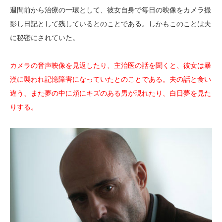
週間前から治療の一環として、彼女自身で毎日の映像をカメラ撮
影し日記として残しているとのことである。しかもこのことは夫
に秘密にされていた。
カメラの音声映像を見返したり、主治医の話を聞くと、彼女は暴
漢に襲われ記憶障害になっていたとのことである。夫の話と食い
違う、また夢の中に頬にキズのある男が現れたり、白日夢を見た
りする。