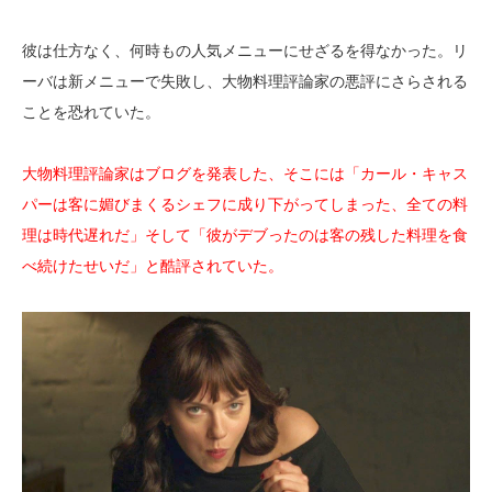
彼は仕方なく、何時もの人気メニューにせざるを得なかった。リ
ーバは新メニューで失敗し、大物料理評論家の悪評にさらされる
ことを恐れていた。
大物料理評論家はブログを発表した、そこには「カール・キャス
パーは客に媚びまくるシェフに成り下がってしまった、全ての料
理は時代遅れだ」そして「彼がデブったのは客の残した料理を食
べ続けたせいだ」と酷評されていた。