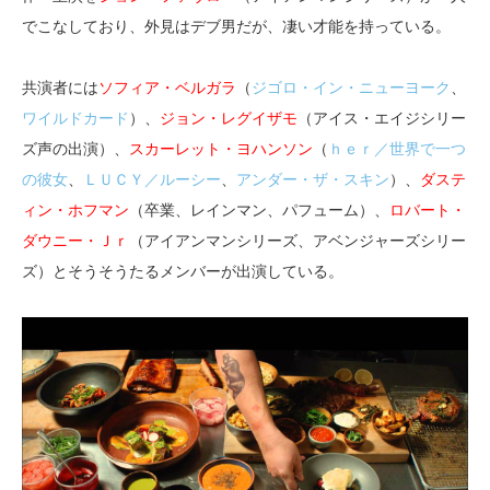
でこなしており、外見はデブ男だが、凄い才能を持っている。
共演者には
ソフィア・ベルガラ
（
ジゴロ・イン・ニューヨーク
、
ワイルドカード
）、
ジョン・レグイザモ
（アイス・エイジシリー
ズ声の出演）、
スカーレット・ヨハンソン
（
ｈｅｒ／世界で一つ
の彼女
、
ＬＵＣＹ／ルーシー
、
アンダー・ザ・スキン
）、
ダステ
ィン・ホフマン
（卒業、レインマン、パフューム）、
ロバート・
ダウニー・Ｊｒ
（アイアンマンシリーズ、アベンジャーズシリー
ズ）とそうそうたるメンバーが出演している。