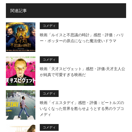
関連記事
コメディ
映画「ルイスと不思議の時計」感想・評価：ハリ
ー・ポッターの原点になった魔法使いドラマ
コメディ
映画「天才スピヴェット」感想・評価‐天才主人公
が純真で可愛すぎる映画だ
コメディ
映画「イエスタデイ」感想・評価：ビートルズの
いなくなった世界を甦らせようとする男のラブコ
メディ
コメディ