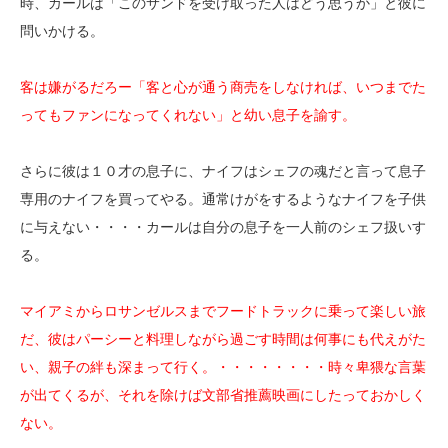
時、カールは「このサンドを受け取った人はどう思うか」と彼に
問いかける。
客は嫌がるだろー「客と心が通う商売をしなければ、いつまでた
ってもファンになってくれない」と幼い息子を諭す。
さらに彼は１０才の息子に、ナイフはシェフの魂だと言って息子
専用のナイフを買ってやる。通常けがをするようなナイフを子供
に与えない・・・・カールは自分の息子を一人前のシェフ扱いす
る。
マイアミからロサンゼルスまでフードトラックに乗って楽しい旅
だ、彼はパーシーと料理しながら過ごす時間は何事にも代えがた
い、親子の絆も深まって行く。・・・・・・・・時々卑猥な言葉
が出てくるが、それを除けば文部省推薦映画にしたっておかしく
ない。