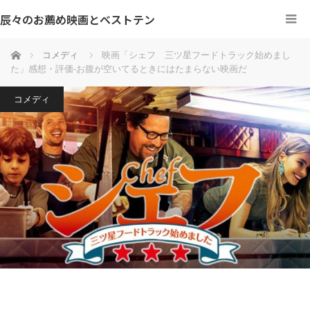
辰々のお薦め映画とベストテン
ホーム
コメディ
映画「シェフ 三ツ星フードトラック始めまし
た」感想・評価‐お腹が空いてるときにはたまらない映画だ
コメディ