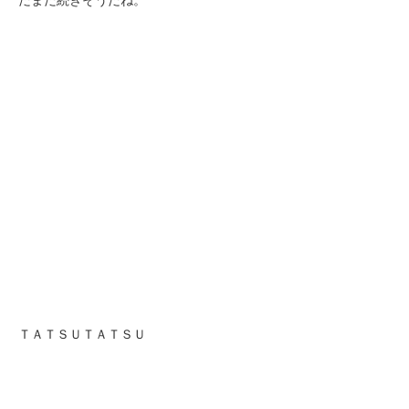
ＴＡＴＳＵＴＡＴＳＵ