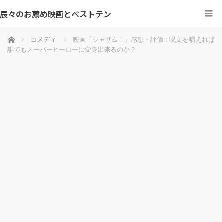
辰々のお薦め映画とベストテン
ホーム
コメディ
映画「シャザム！」感想・評価：呪文を唱えれば
誰でもスーパーヒーローに変身出来るのか？