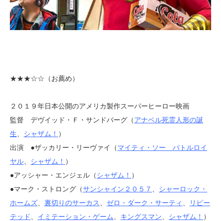
★★★
☆☆（お薦め）
２０１９年日本公開のアメリカ製作スーパーヒーロー映画
監督 デヴイッド・Ｆ・サンドバーグ（
アナベル死霊人形の誕
生
、
シャザム！
）
出演 ●ザッカリー・リーヴァイ（
マイティ・ソー バトルロイ
ヤル
、
シャザム！
）
●アッシャー・エンジェル（
シャザム！
）
●マーク・ストロング（
サンシャイン２０５７
、
シャーロック・
ホームズ
、
裏切りのサーカス
、
ゼロ・ダーク・サーティ
、
リピー
テッド
、
イミテーション・ゲーム
、
キングスマン
、
シャザム！
）