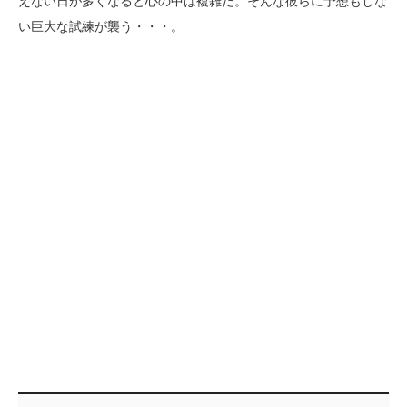
えない日が多くなると心の中は複雑だ。そんな彼らに予想もしな
い巨大な試練が襲う・・・。