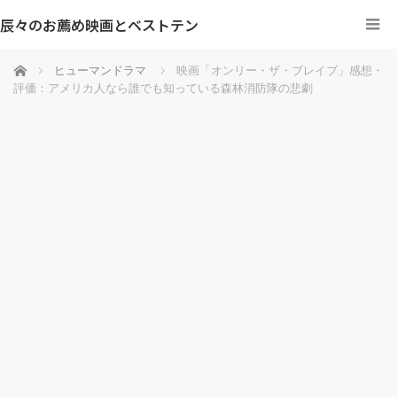
辰々のお薦め映画とベストテン
ホーム
ヒューマンドラマ
映画「オンリー・ザ・ブレイブ」感想・
評価：アメリカ人なら誰でも知っている森林消防隊の悲劇