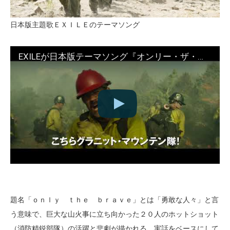
日本版主題歌ＥＸＩＬＥのテーマソング
EXILEが日本版テーマソング『オンリー・ザ・ブレイブ』予告編
題名「ｏｎｌｙ ｔｈｅ ｂｒａｖｅ」とは「勇敢な人々」と言
う意味で、巨大な山火事に立ち向かった２０人のホットショット
（消防精鋭部隊）の活躍と悲劇が描かれる。実話をベースにして