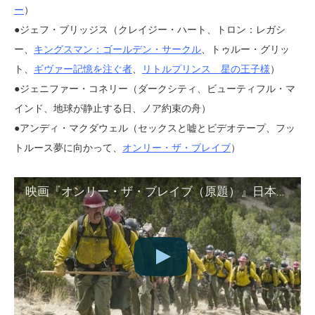
ー
）
●ジェフ・ブリッジス（クレイジー・ハート、トロン：レガシ
ー、
キングスマン：ゴールデン・サークル
、トゥルー・グリッ
ト、
ギヴァー記憶を注ぐ者
、
リトルプリンス 星の王子様
）
●ジェニファー・コネリー（ダークシティ、ビューティフル・マ
インド、地球が静止する日、ノア約束の舟）
●アンディ・マクダウェル（セックスと嘘とビデオテープ、フッ
トルース夢に向かって、
オンリー・ザ・ブレイブ
）
映画『オンリー・ザ・ブレイブ（原題）』日本版予告編