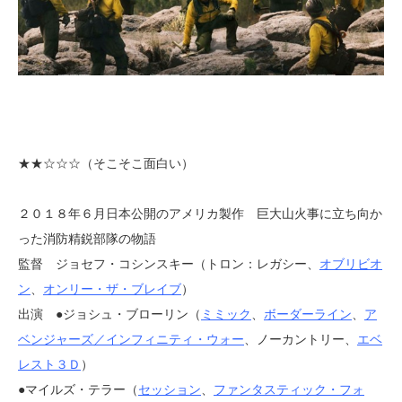
★★
☆
☆☆（そこそこ面白い）
２０１８年６月日本公開のアメリカ製作 巨大山火事に立ち向か
った消防精鋭部隊の物語
監督 ジョセフ・コシンスキー（トロン：レガシー、
オブリビオ
ン
、
オンリー・ザ・ブレイブ
）
出演 ●ジョシュ・ブローリン（
ミミック
、
ボーダーライン
、
ア
ベンジャーズ／インフィニティ・ウォー
、ノーカントリー、
エベ
レスト３Ｄ
）
●マイルズ・テラー（
セッション
、
ファンタスティック・フォ