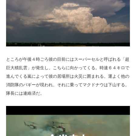
ところが午後４時ごろ彼の目前にはスーパーセルと呼ばれる「超
巨大積乱雲」が発生し、こちらに向かってくる。時速６４キロで
進んでくる嵐によって彼の居場所は火災に囲まれる。運よく他の
消防隊のバギーが現われ、それに乗ってマクドナウは下山する。
隊長には連絡済だ。