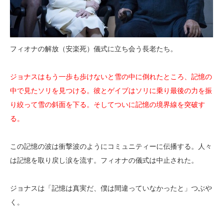
フィオナの解放（安楽死）儀式に立ち会う長老たち。
ジョナスはもう一歩も歩けないと雪の中に倒れたところ、記憶の
中で見たソリを見つける。彼とゲイブはソリに乗り最後の力を振
り絞って雪の斜面を下る。そしてついに記憶の境界線を突破す
る。
この記憶の波は衝撃波のようにコミュニティーに伝播する。人々
は記憶を取り戻し涙を流す。フィオナの儀式は中止された。
ジョナスは「記憶は真実だ、僕は間違っていなかったと」つぶや
く。