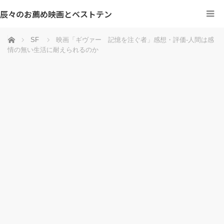
辰々のお薦め映画とベストテン
ホーム
SF
映画「ギヴァー 記憶を注ぐ者」感想・評価‐人間は感
情の無い生活に耐えられるのか