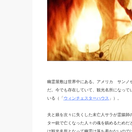
幽霊屋敷は世界中にある。アメリカ サンノ
だ。今でも存在していて、観光名所になって
いる（「
ウィンチェスターハウス
」）。
夫と娘を次々に失くした未亡人サラが霊媒師
ター銃で亡くなった人々の魂を鎮めるためだと
は観光名所となって幽霊は落ち着かないので