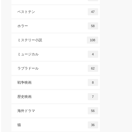
ベストテン
47
ホラー
58
ミステリー小説
108
ミュージカル
4
ラブラドール
62
戦争映画
8
歴史映画
7
海外ドラマ
56
猫
36