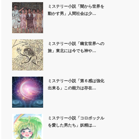
ミステリー小説「闇から世界を
動かす男」人間社会は少…
ミステリー小説「幽玄世界への
旅」東北には今でも神や…
ミステリー小説「第６感は強化
出来る」この能力は存在…
ミステリー小説「コロポックル
を愛した男たち」妖精は…