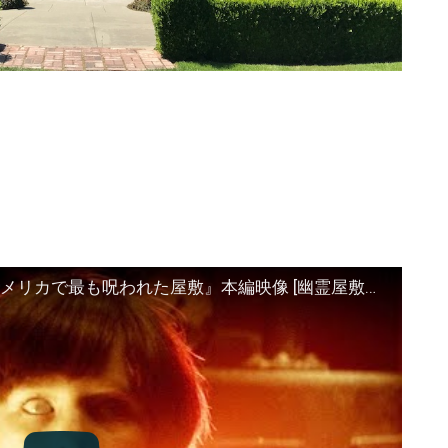
映画『ウィンチェスターハウス アメリカで最も呪われた屋敷』本編映像 [幽霊屋敷の実話]