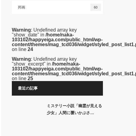
邦画
60
Warning
: Undefined array key
"show_date" in
/home/naka-
103102/happyeiga.com/public_html/wp-
content/themes/mag_tcd036/widget/styled_post_list1
on line
24
Warning
: Undefined array key
"show_excerpt" in
/home/naka-
103102/happyeiga.com/public_html/wp-
content/themes/mag_tcd036/widget/styled_post_list1
on line
25
最近の記事
ミステリー小説「幽霊が見える
少女」人間に覆いかぶさ…