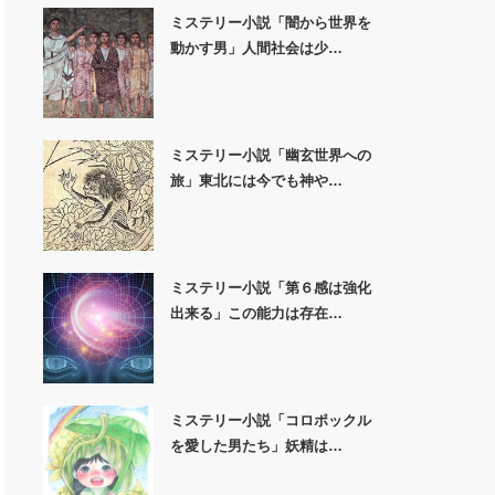
ミステリー小説「闇から世界を
動かす男」人間社会は少…
ミステリー小説「幽玄世界への
旅」東北には今でも神や…
ミステリー小説「第６感は強化
出来る」この能力は存在…
ミステリー小説「コロポックル
を愛した男たち」妖精は…