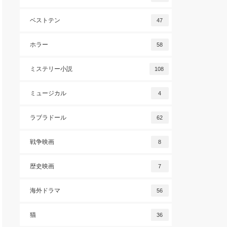
ベストテン
47
ホラー
58
ミステリー小説
108
ミュージカル
4
ラブラドール
62
戦争映画
8
歴史映画
7
海外ドラマ
56
猫
36