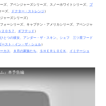
リーズ、アベンジャーズシリーズ、スノーホワイトシリーズ、
ブ
ターズ、
ドクター・ストレンジ
）
ジャーズシリーズ）
・フォーシリーズ、キャプテン・アメリカシリーズ、アベンジャ
ン２０５７
、
ギフテッド
）
ひとつの彼女
、
アンダー・ザ・スキン
、
シェフ 三ツ星フード
ゴースト・イン・ザ・シェル
）
ーカス
、
８月の家族たち
、
ＳＨＥＲＬＯＣＫ
、
イミテーショ
ム』本予告編