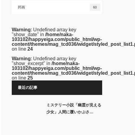
邦画
60
Warning
: Undefined array key
"show_date" in
/home/naka-
103102/happyeiga.com/public_html/wp-
content/themes/mag_tcd036/widget/styled_post_list1
on line
24
Warning
: Undefined array key
"show_excerpt" in
/home/naka-
103102/happyeiga.com/public_html/wp-
content/themes/mag_tcd036/widget/styled_post_list1
on line
25
最近の記事
ミステリー小説「幽霊が見える
少女」人間に覆いかぶさ…