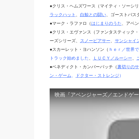
●クリス・ヘムズワース（マイティ・ソーシ
ラックハット
、
白鯨との闘い
、ゴーストバス
●マーク・ラファロ（
はじまりのうた
、アベン
●クリス・エヴァンス（ファンタスティック
ーズシリーズ、
スノーピアサー
、
サンシャイ
●スカーレット・ヨハンソン（
ｈｅｒ／世界で
トラック始めました
、
ＬＵＣＹ／ルーシー
、
●ベネディクト・カンバーバッチ（
裏切りのサ
ン・ゲーム
、
ドクター・ストレンジ
）
映画『アベンジャーズ／エンドゲー