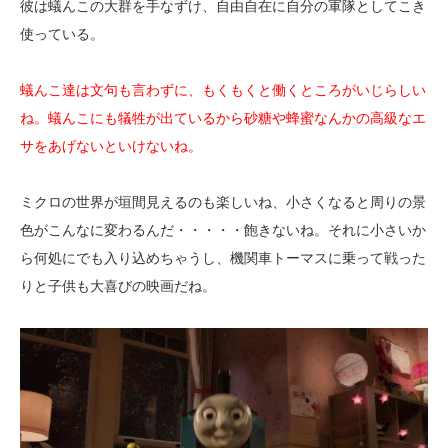
彼は蟻んこの大群を手なずけ、自由自在に自分の軍隊としてこき
使っている。
蟻んこ達は文句も言わずに、もくもくと働くところがいじらしい
ね。蟻んこにも犠牲が出ているから砂糖や蜂蜜なんかの高級なエ
サをあげないといけないね。
ミクロの世界が垣間見えるのも楽しいね、小さくなると周りの景
色がこんなに変わるんだ・・・・・飽きないね。それに小さいか
ら何処にでも入り込めちゃうし、機関車トーマスに乗って戦った
りと子供も大喜びの映画だね。