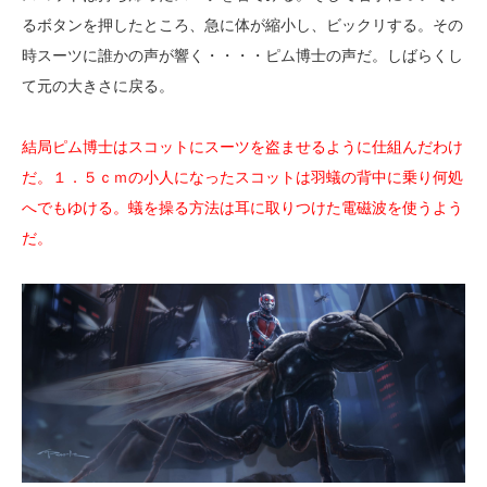
るボタンを押したところ、急に体が縮小し、ビックリする。その
時スーツに誰かの声が響く・・・・ピム博士の声だ。しばらくし
て元の大きさに戻る。
結局ピム博士はスコットにスーツを盗ませるように仕組んだわけ
だ。１．５ｃｍの小人になったスコットは羽蟻の背中に乗り何処
へでもゆける。蟻を操る方法は耳に取りつけた電磁波を使うよう
だ。