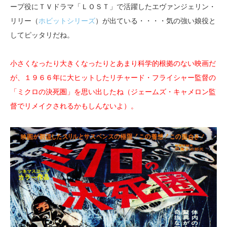
ープ役にＴＶドラマ「ＬＯＳＴ」で活躍したエヴァンジェリン・
リリー（
ホビットシリーズ
）が出ている・・・・気の強い娘役と
してピッタリだね。
小さくなったり大きくなったりとあまり科学的根拠のない映画だ
が、１９６６年に大ヒットしたリチャード・フライシャー監督の
「ミクロの決死圏」を思い出したね（ジェームズ・キャメロン監
督でリメイクされるかもしんないよ）。