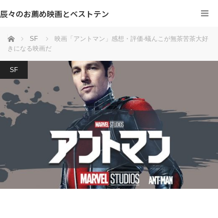
辰々のお薦め映画とベストテン
ホーム
SF
映画「アントマン」感想・評価‐蟻んこが無茶苦茶大好
きになる映画だ
SF