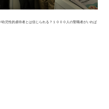
が幼児性的虐待者とは信じられる？１０００人の聖職者がいれば