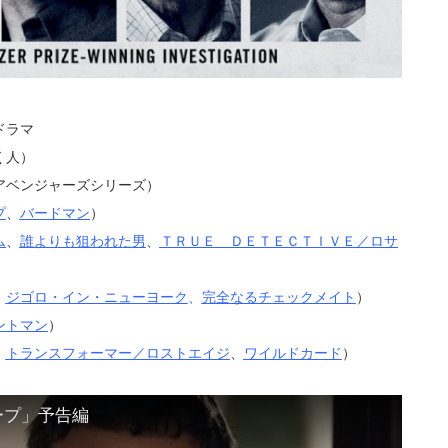
ドラマ
く人）
アベンジャーズシリーズ）
プ
、
バードマン
）
ム
、
誰よりも狙われた男
、
ＴＲＵＥ ＤＥＴＥＣＴＩＶＥ／ロサ
、
ジゴロ・イン・ニューヨーク
、
完全なるチェックメイト
）
ントマン
）
、
トランスフォーマー／ロストエイジ
、
ワイルドカード
）
ープ」予告編