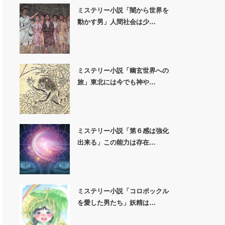
ミステリー小説「闇から世界を
動かす男」人間社会は少…
ミステリー小説「幽玄世界への
旅」東北には今でも神や…
ミステリー小説「第６感は強化
出来る」この能力は存在…
ミステリー小説「コロポックル
を愛した男たち」妖精は…