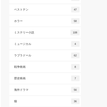
ベストテン
47
ホラー
58
ミステリー小説
108
ミュージカル
4
ラブラドール
62
戦争映画
8
歴史映画
7
海外ドラマ
56
猫
36