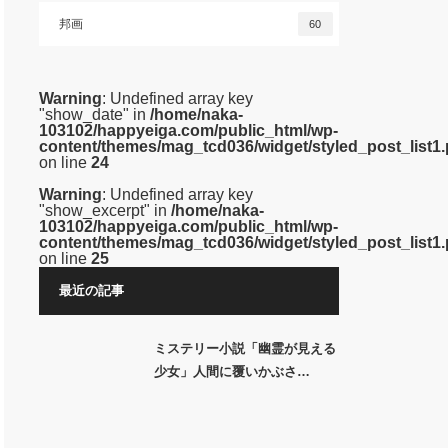
邦画
60
Warning
: Undefined array key
"show_date" in
/home/naka-
103102/happyeiga.com/public_html/wp-
content/themes/mag_tcd036/widget/styled_post_list1
on line
24
Warning
: Undefined array key
"show_excerpt" in
/home/naka-
103102/happyeiga.com/public_html/wp-
content/themes/mag_tcd036/widget/styled_post_list1
on line
25
最近の記事
ミステリー小説「幽霊が見える
少女」人間に覆いかぶさ…