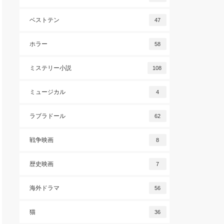
ベストテン
47
ホラー
58
ミステリー小説
108
ミュージカル
4
ラブラドール
62
戦争映画
8
歴史映画
7
海外ドラマ
56
猫
36