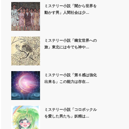
ミステリー小説「闇から世界を
動かす男」人間社会は少…
ミステリー小説「幽玄世界への
旅」東北には今でも神や…
ミステリー小説「第６感は強化
出来る」この能力は存在…
ミステリー小説「コロポックル
を愛した男たち」妖精は…