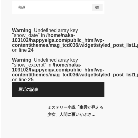
邦画
60
Warning
: Undefined array key
"show_date" in
/home/naka-
103102/happyeiga.com/public_html/wp-
content/themes/mag_tcd036/widget/styled_post_list1
on line
24
Warning
: Undefined array key
"show_excerpt" in
/home/naka-
103102/happyeiga.com/public_html/wp-
content/themes/mag_tcd036/widget/styled_post_list1
on line
25
最近の記事
ミステリー小説「幽霊が見える
少女」人間に覆いかぶさ…