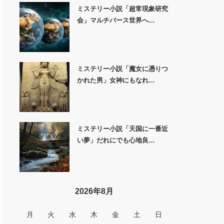
ミステリー小説「超常現象研究
会」マルチバース世界へ…
ミステリー小説「魔女に憑りつ
かれた男」女神にもなれ…
ミステリー小説「天国に一番近
い夢」だれにでも心地良…
2026年8月
月
火
水
木
金
土
日