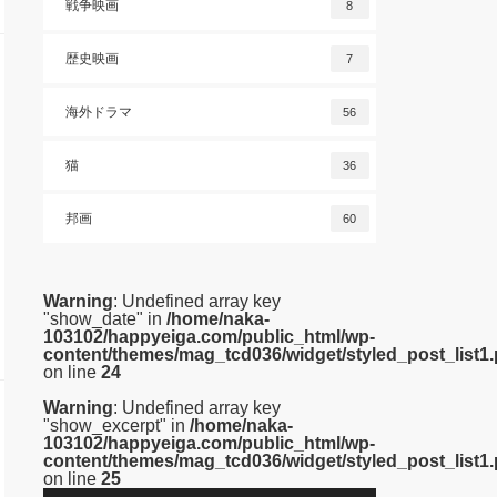
戦争映画
8
歴史映画
7
海外ドラマ
56
猫
36
邦画
60
Warning
: Undefined array key
"show_date" in
/home/naka-
103102/happyeiga.com/public_html/wp-
content/themes/mag_tcd036/widget/styled_post_list1
on line
24
Warning
: Undefined array key
"show_excerpt" in
/home/naka-
103102/happyeiga.com/public_html/wp-
content/themes/mag_tcd036/widget/styled_post_list1
on line
25