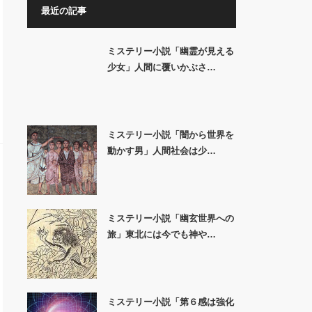
最近の記事
ミステリー小説「幽霊が見える
少女」人間に覆いかぶさ…
ミステリー小説「闇から世界を
動かす男」人間社会は少…
ミステリー小説「幽玄世界への
旅」東北には今でも神や…
ミステリー小説「第６感は強化