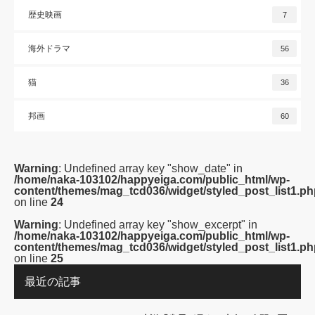
歴史映画
7
海外ドラマ
56
猫
36
邦画
60
Warning
: Undefined array key "show_date" in
/home/naka-103102/happyeiga.com/public_html/wp-
content/themes/mag_tcd036/widget/styled_post_list1.ph
on line
24
Warning
: Undefined array key "show_excerpt" in
/home/naka-103102/happyeiga.com/public_html/wp-
content/themes/mag_tcd036/widget/styled_post_list1.ph
on line
25
最近の記事