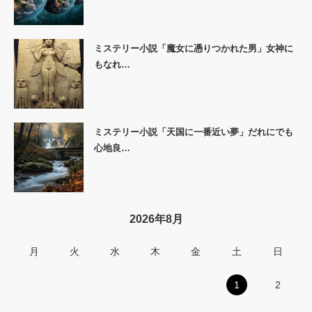
ミステリー小説「魔女に憑りつかれた男」女神に
もなれ…
ミステリー小説「天国に一番近い夢」だれにでも
心地良…
2026年8月
月
火
水
木
金
土
日
1
2