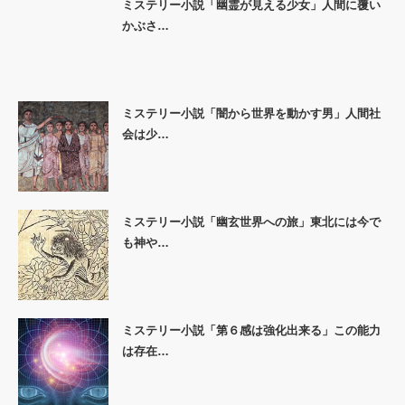
ミステリー小説「幽霊が見える少女」人間に覆い
かぶさ…
ミステリー小説「闇から世界を動かす男」人間社
会は少…
ミステリー小説「幽玄世界への旅」東北には今で
も神や…
ミステリー小説「第６感は強化出来る」この能力
は存在…