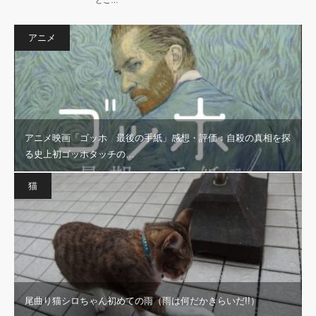
アニメ
アニメ映画「ゴッホ 最後の手紙」感想・評価：自殺の真相を探
る史上初ゴッホタッチの…
猫
尾曲り猫シロちゃん初めての雨（雨は何だかきらいだ!!）