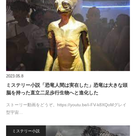
2023.05.8
ミステリー小説「恐竜人間は実在した」恐竜は大きな頭
脳を持った直立二足歩行生物へと進化した
ストーリー動画をどうぞ。https://youtu.be/i-FV-k8XQoMグレイ
型宇宙…
ミステリー小説