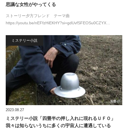
思議な女性がやってくる
ストーリー夕方フレンド テーマ曲
https://youtu.be/nEFfzHiEKHY?si=gdUvfSFEOSu0CZYX…
ミステリー小説
2023.08.27
ミステリー小説「四畳半の押し入れに現れるＵＦＯ」
我々は知らないうちに多くの宇宙人に遭遇している