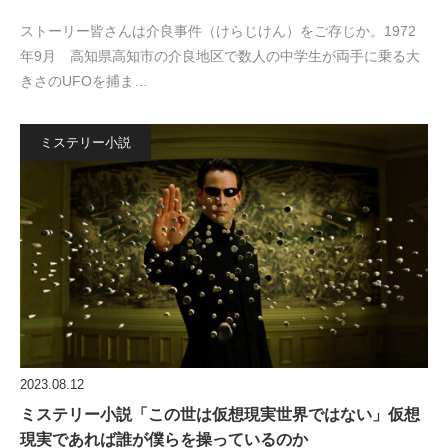
ストーリー皆さんは介良事件（けらじけん）をご存じか。1972
年9月 高知県高知市の介良地区で数人の中学生が両手に乗る大
きさのUFOを捕ま…
ミステリー小説
2023.08.12
ミステリー小説「この世は仮想現実世界ではない」仮想
現実であれば誰が僕らを操っているのか