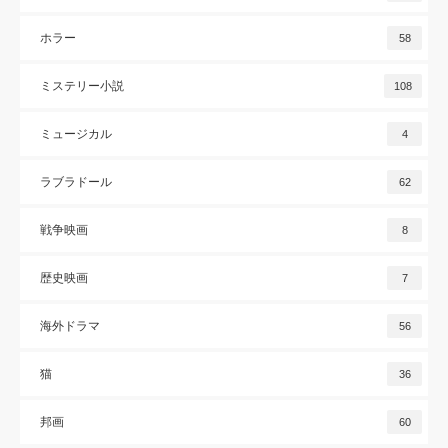
ホラー
58
ミステリー小説
108
ミュージカル
4
ラブラドール
62
戦争映画
8
歴史映画
7
海外ドラマ
56
猫
36
邦画
60