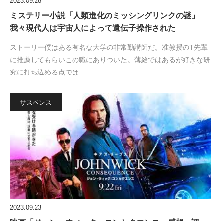
2023.09.28
ミステリー小説「人類進化のミッシングリンクの謎」
我々現代人は宇宙人によって遺伝子操作された
ストーリー僕はある有名な大学の非常勤講師だ。准教授のT先輩
に推薦してもらいこの職にありついた。薄給ではあるが好きな研
究に打ち込める点では…
サスペンス
2023.09.23