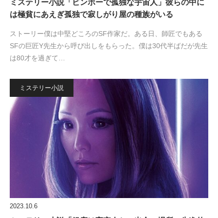
ミステリー小説「ビンボーで孤独な宇宙人」彼らの中に
は極貧にあえぎ孤独で寂しがり屋の種族がいる
ストーリー僕は中堅どころのSF作家だ。ある日、師匠でもある
SFの巨匠Y先生から呼び出しをもらった。僕は30代半ばだが先生
は80才を過ぎて…
ミステリー小説
2023.10.6