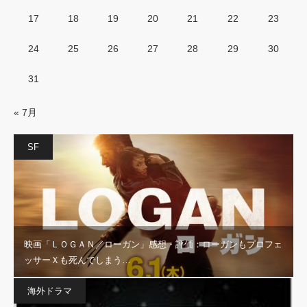
17
18
19
20
21
22
23
24
25
26
27
28
29
30
31
« 7月
SF
映画「ＬＯＧＡＮ／ローガン」感想・評価：ローガンもプロフェ
ッサーＸも死んでしまう…
海外ドラマ