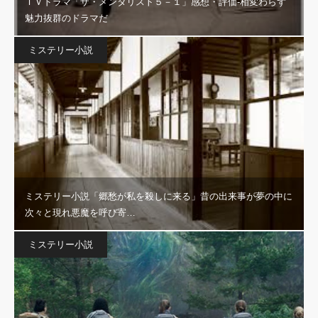
ＴＶドラマ「ザ・メンタリスト５－１」感想・評価‐相変わらず
魅力抜群のドラマだ
ミステリー小説
ミステリー小説「郷愁が私を殺しに来る」昔の出来事が夢の中に
次々と現れ悪魔を呼び寄…
ミステリー小説