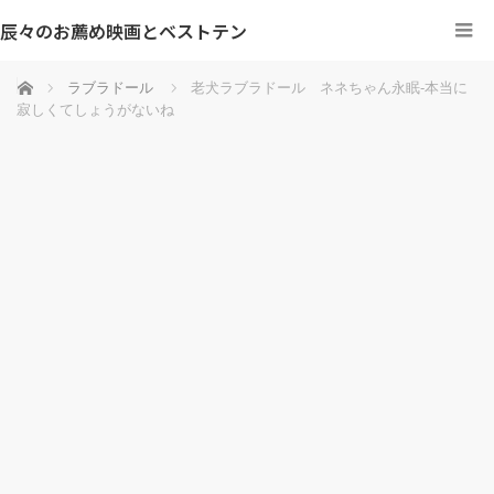
辰々のお薦め映画とベストテン
ホーム
ラブラドール
老犬ラブラドール ネネちゃん永眠-本当に
寂しくてしょうがないね