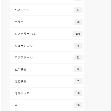
ベストテン
47
ホラー
58
ミステリー小説
108
ミュージカル
4
ラブラドール
62
戦争映画
8
歴史映画
7
海外ドラマ
56
猫
36