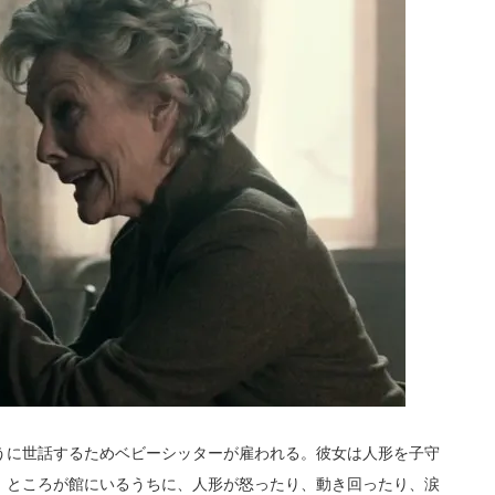
うに世話するためベビーシッターが雇われる。彼女は人形を子守
。ところが館にいるうちに、人形が怒ったり、動き回ったり、涙