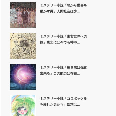
ミステリー小説「闇から世界を
動かす男」人間社会は少…
ミステリー小説「幽玄世界への
旅」東北には今でも神や…
ミステリー小説「第６感は強化
出来る」この能力は存在…
ミステリー小説「コロポックル
を愛した男たち」妖精は…