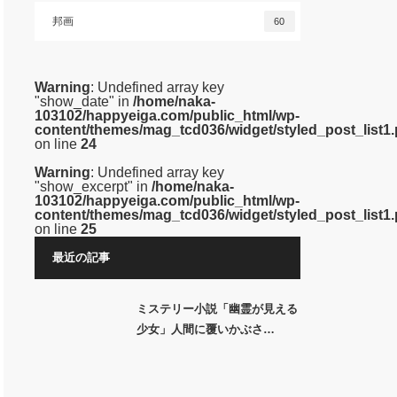
邦画
60
Warning
: Undefined array key
"show_date" in
/home/naka-
103102/happyeiga.com/public_html/wp-
content/themes/mag_tcd036/widget/styled_post_list1
on line
24
Warning
: Undefined array key
"show_excerpt" in
/home/naka-
103102/happyeiga.com/public_html/wp-
content/themes/mag_tcd036/widget/styled_post_list1
on line
25
最近の記事
ミステリー小説「幽霊が見える
少女」人間に覆いかぶさ…