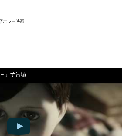
人形ホラー映画
～』予告編