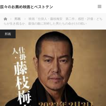
辰々のお薦め映画とベストテン
ホーム
邦画
映画「仕掛人・藤枝梅安 第二作」感想・評価：どち
らが生き残るか、最強の敵に対峙した男たちの命がけの戦い
邦画