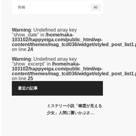
邦画
60
Warning
: Undefined array key
"show_date" in
/home/naka-
103102/happyeiga.com/public_html/wp-
content/themes/mag_tcd036/widget/styled_post_list1
on line
24
Warning
: Undefined array key
"show_excerpt" in
/home/naka-
103102/happyeiga.com/public_html/wp-
content/themes/mag_tcd036/widget/styled_post_list1
on line
25
最近の記事
ミステリー小説「幽霊が見える
少女」人間に覆いかぶさ…