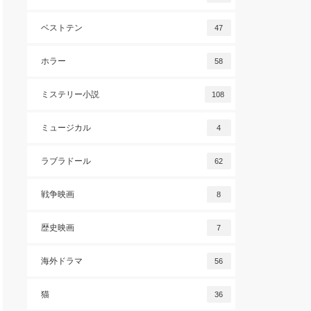
ベストテン
47
ホラー
58
ミステリー小説
108
ミュージカル
4
ラブラドール
62
戦争映画
8
歴史映画
7
海外ドラマ
56
猫
36