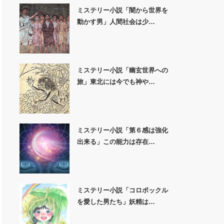
ミステリー小説「闇から世界を
動かす男」人間社会は少…
ミステリー小説「幽玄世界への
旅」東北には今でも神や…
ミステリー小説「第６感は強化
出来る」この能力は存在…
ミステリー小説「コロポックル
を愛した男たち」妖精は…