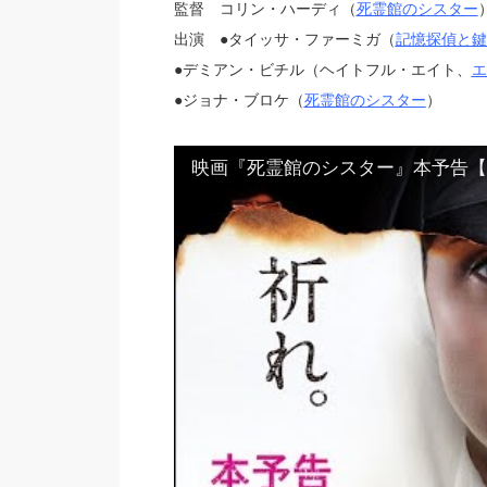
監督 コリン・ハーディ（
死霊館のシスター
出演 ●タイッサ・ファーミガ（
記憶探偵と鍵
●デミアン・ビチル（ヘイトフル・エイト、
エ
●ジョナ・ブロケ（
死霊館のシスター
）
映画『死霊館のシスター』本予告【HD