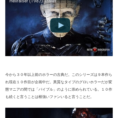
Hellraiser (1987) Trailer
今から３０年以上前のホラーの古典だ。このシリーズは９本作ら
れ現在１０作目が企画中だ。異質なタイプのグロいホラーだが変
態マニアの間では「バイブル」のように崇められている。１０作
も続くと言うことは根強いファンいると言うことだ。