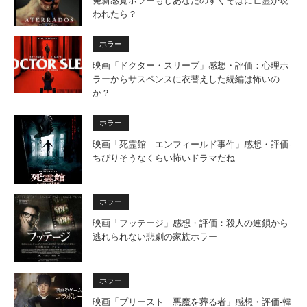
発新感覚ホラーもしあなたのすぐそばに亡霊が現
われたら？
ホラー
映画「ドクター・スリープ」感想・評価：心理ホ
ラーからサスペンスに衣替えした続編は怖いの
か？
ホラー
映画「死霊館 エンフィールド事件」感想・評価‐
ちびりそうなくらい怖いドラマだね
ホラー
映画「フッテージ」感想・評価：殺人の連鎖から
逃れられない悲劇の家族ホラー
ホラー
映画「プリースト 悪魔を葬る者」感想・評価-韓