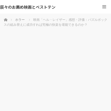
辰々のお薦め映画とベストテン
ホーム
ホラー
映画「ヘル・レイザー」感想・評価：パズルボック
スの組み替えに成功すれば究極の快楽を堪能できるのか？