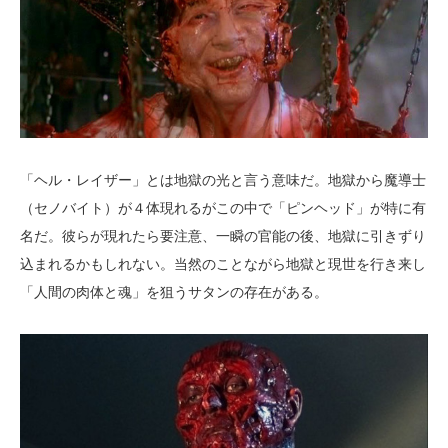
「ヘル・レイザー」とは地獄の光と言う意味だ。地獄から魔導士
（セノバイト）が４体現れるがこの中で「ピンヘッド」が特に有
名だ。彼らが現れたら要注意、一瞬の官能の後、地獄に引きずり
込まれるかもしれない。当然のことながら地獄と現世を行き来し
「人間の肉体と魂」を狙うサタンの存在がある。