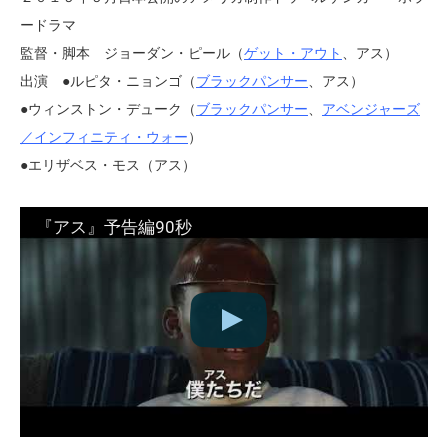
ードラマ
監督・脚本 ジョーダン・ピール（
ゲット・アウト
、アス）
出演 ●ルピタ・ニョンゴ（
ブラックパンサー
、アス）
●ウィンストン・デューク（
ブラックパンサー
、
アベンジャーズ
／インフィニティ・ウォー
）
●エリザベス・モス（アス）
『アス』予告編90秒