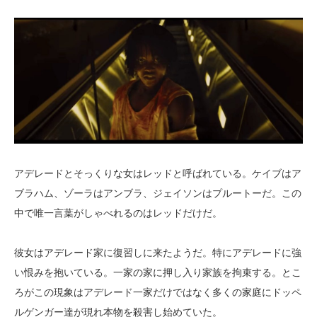
アデレードとそっくりな女はレッドと呼ばれている。ケイブはア
ブラハム、ゾーラはアンブラ、ジェイソンはプルートーだ。この
中で唯一言葉がしゃべれるのはレッドだけだ。
彼女はアデレード家に復習しに来たようだ。特にアデレードに強
い恨みを抱いている。一家の家に押し入り家族を拘束する。とこ
ろがこの現象はアデレード一家だけではなく多くの家庭にドッペ
ルゲンガー達が現れ本物を殺害し始めていた。