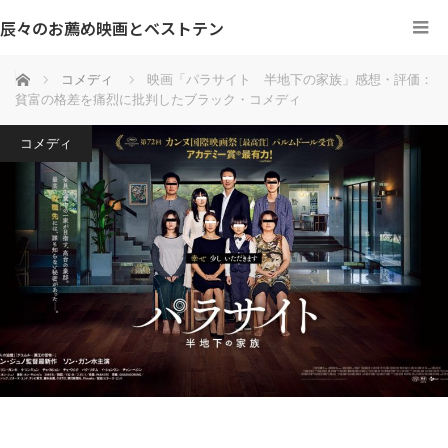
辰々のお薦め映画とベストテン
ホーム
コメディ
映画「パラサイト 半地下の家族」感想・評価：
貧富の格差を痛烈に批判したブラック・コメディ
コメディ