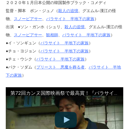
２０２０年１月日本公開の韓国製作ブラック・コメディ
監督・脚本 ポン・ジュノ（
殺人の追憶
、グエムル-漢江の怪
物、
スノーピアサー
、
パラサイト 半地下の家族
）
出演 ●ソン・ガンホ（シュリ、
殺人の追憶
、グエムル-漢江の怪
物、
スノーピアサー
、
観相師
、
パラサイト 半地下の家族
）
●イ・ソンギュン（
パラサイト 半地下の家族
）
●チョ・ヨジョン（
パラサイト 半地下の家族
）
●チェ・ウシク（
パラサイト 半地下の家族
）
●パク・ソダム（
プリースト 悪魔を葬る者
、
パラサイト 半地
下の家族
）
第72回カンヌ国際映画祭で最高賞！『パラサイト 半地下の家族』予告編