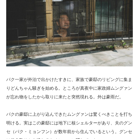
パク一家が外泊で出かけたすきに、家族で豪邸のリビングに集ま
りどんちゃん騒ぎを始める。ところが真夜中に家政婦ムングァン
が忘れ物をしたから取りに来たと突然現れる。外は豪雨だ。
パクの豪邸に上がり込んできたムングァンは驚くべきことを打ち
明ける。実はこの豪邸には地下に核シェルターがあり、夫のグン
セ（パク・ミョンフン）が数年前から住んでいるという。グンセ