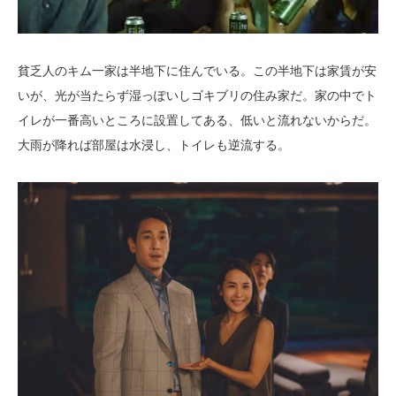
貧乏人のキム一家は半地下に住んでいる。この半地下は家賃が安
いが、光が当たらず湿っぽいしゴキブリの住み家だ。家の中でト
イレが一番高いところに設置してある、低いと流れないからだ。
大雨が降れば部屋は水浸し、トイレも逆流する。