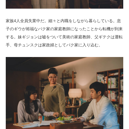
家族4人全員失業中だ。細々と内職をしながら暮らしている。息
子のギウが裕福なパク家の家庭教師になったことから転機が到来
する。妹ギジョンは嘘をついて美術の家庭教師、父ギテクは運転
手、母チュンスクは家政婦としてパク家に入り込む。