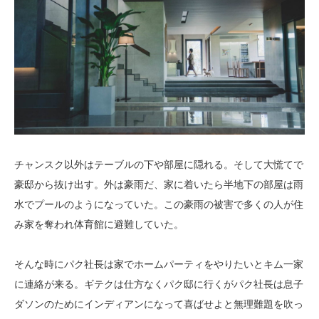
チャンスク以外はテーブルの下や部屋に隠れる。そして大慌てで
豪邸から抜け出す。外は豪雨だ、家に着いたら半地下の部屋は雨
水でプールのようになっていた。この豪雨の被害で多くの人が住
み家を奪われ体育館に避難していた。
そんな時にパク社長は家でホームパーティをやりたいとキム一家
に連絡が来る。ギテクは仕方なくパク邸に行くがパク社長は息子
ダソンのためにインディアンになって喜ばせよと無理難題を吹っ