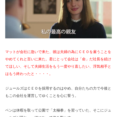
マットが会社に急いで来た、彼は夫婦の為にＣＥＯを雇うことを
やめてくれと言いに来た。君にとって会社は「命」だ社長を続け
てほしい、そして夫婦生活をもう一度やり直したい、浮気相手と
はもう終わったと・・・・。
ジュールズはＣＥＯを採用するのはやめ、自分たちの力で今後と
もこの会社を運営してゆくことを心に誓う。
ベンは休暇を取って公園で「太極拳」を習っていた、そこにジュ