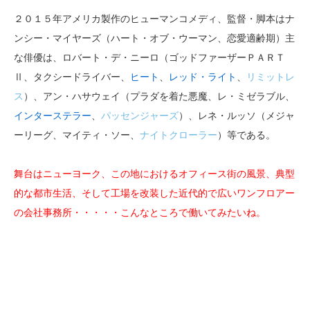
２０１５年アメリカ製作のヒューマンコメディ、監督・脚本はナ
ンシー・マイヤーズ（ハート・オブ・ウーマン、恋愛適齢期）主
な俳優は、ロバート・デ・ニーロ（ゴッドファーザーＰＡＲＴ
Ⅱ、タクシードライバー、
ヒート
、
レッド・ライト
、
リミットレ
ス
）、アン・ハサウェイ（プラダを着た悪魔、レ・ミゼラブル、
インターステラー
、
パッセンジャーズ
）、レネ・ルッソ（メジャ
ーリーグ、マイティ・ソー、
ナイトクローラー
）等である。
舞台はニューヨーク、この地におけるオフィース街の風景、典型
的な都市生活、そして工場を改装した近代的で広いワンフロアー
の会社事務所・・・・・こんなところで働いてみたいね。