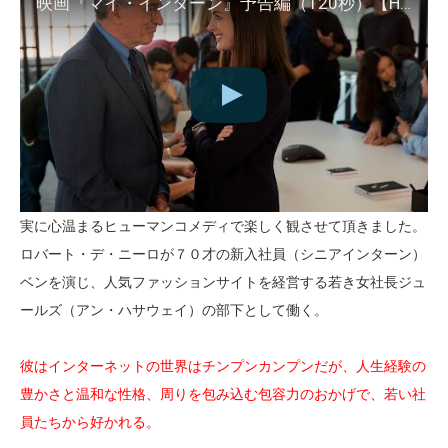
映画『マイ・インターン』予告編（120秒）【HD】2015年10月10日公開
実に心温まるヒューマンコメディで楽しく観させて頂きました。
ロバート・デ・ニーロが７０才の新入社員（シニアインターン）
ベンを演じ、人気ファッションサイトを経営する若き女社長ジュ
ールズ（アン・ハサウェイ）の部下として働く。
彼はインターネットの世界はチンプンカンプンだが、人生経験の
豊かさと温和な性格、周りを包み込む包容力のおかげで、若い社
員たちから好かれる。