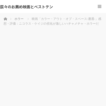
辰々のお薦め映画とベストテン
ホーム
ホラー
映画「カラー・アウト・オブ・スペース-遭遇-」感
想・評価：ニコラス・ケイジの劣化が激しいハチャメチャ・ホラーだ