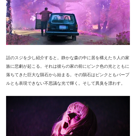
話のスジを少し紹介すると。静かな森の中に居を構えた５人の家
族に悲劇が起こる。それは彼らの家の前にピンク色の光とともに
落ちてきた巨大な隕石から始まる。その隕石はピンクともパープ
ルとも表現できない不思議な光で輝く。そして異臭を漂わす。