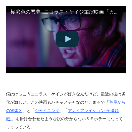
極彩色の悪夢…ニコラス・ケイジ主演映画『カラー・アウト・オブ・スペース─遭遇─』予告編
僕はけっこうニコラス・ケイジが好きなんだけど、最近の彼は劣
化が激しい。この映画もハチャメチャなのだ。まるで「
遊星から
の物体Ｘ
」と「
シャイニング
」「
アナイアレイション-全滅領
域-
」を掛け合わせたような訳の分からないＳＦホラーになって
しまっている。