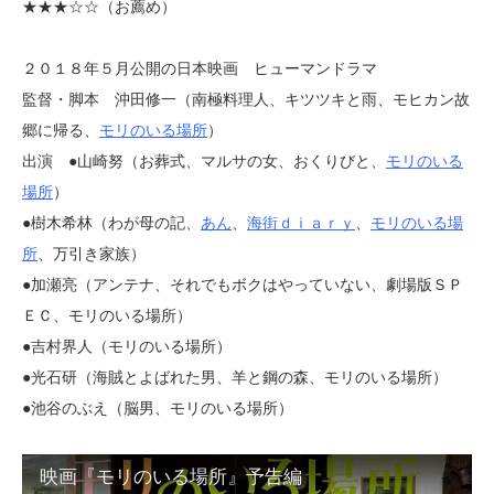
★★★
☆☆（お薦め）
２０１８年５月公開の日本映画 ヒューマンドラマ
監督・脚本 沖田修一（南極料理人、キツツキと雨、モヒカン故
郷に帰る、
モリのいる場所
）
出演 ●山崎努（お葬式、マルサの女、おくりびと、
モリのいる
場所
）
●樹木希林（わが母の記、
あん
、
海街ｄｉａｒｙ
、
モリのいる場
所
、万引き家族）
●加瀬亮（アンテナ、それでもボクはやっていない、劇場版ＳＰ
ＥＣ、モリのいる場所）
●吉村界人（モリのいる場所）
●光石研（海賊とよばれた男、羊と鋼の森、モリのいる場所）
●池谷のぶえ（脳男、モリのいる場所）
映画『モリのいる場所』予告編