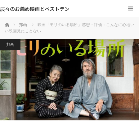
辰々のお薦め映画とベストテン
ホーム
邦画
映画「モリのいる場所」感想・評価：こんなに心地い
い映画見たことない
邦画