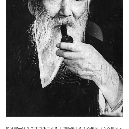
熊谷守一は９７才で死去するまで晩年の約３０年間（２０年間と