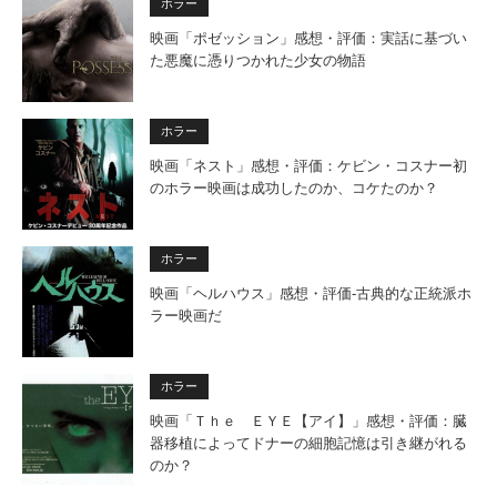
ホラー
映画「ポゼッション」感想・評価：実話に基づい
た悪魔に憑りつかれた少女の物語
ホラー
映画「ネスト」感想・評価：ケビン・コスナー初
のホラー映画は成功したのか、コケたのか？
ホラー
映画「ヘルハウス」感想・評価‐古典的な正統派ホ
ラー映画だ
ホラー
映画「Ｔｈｅ ＥＹＥ【アイ】」感想・評価：臓
器移植によってドナーの細胞記憶は引き継がれる
のか？