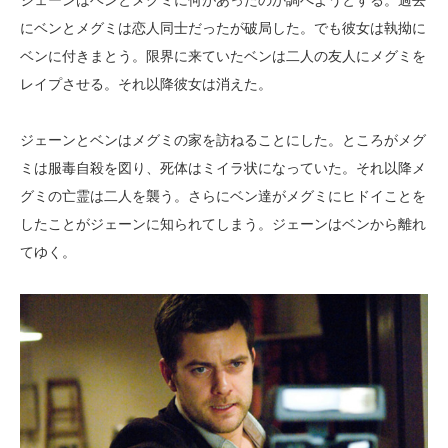
ジェーンはベンとメグミに何があったのか調べようとする。過去
にベンとメグミは恋人同士だったが破局した。でも彼女は執拗に
ベンに付きまとう。限界に来ていたベンは二人の友人にメグミを
レイプさせる。それ以降彼女は消えた。
ジェーンとベンはメグミの家を訪ねることにした。ところがメグ
ミは服毒自殺を図り、死体はミイラ状になっていた。それ以降メ
グミの亡霊は二人を襲う。さらにベン達がメグミにヒドイことを
したことがジェーンに知られてしまう。ジェーンはベンから離れ
てゆく。