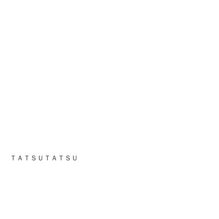
ＴＡＴＳＵＴＡＴＳＵ