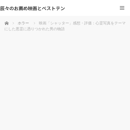
辰々のお薦め映画とベストテン
ホーム
ホラー
映画「シャッター」感想・評価：心霊写真をテーマ
にした悪霊に憑りつかれた男の物語