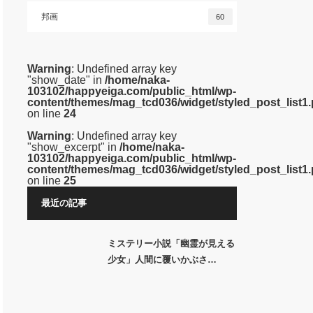
邦画
60
Warning
: Undefined array key
"show_date" in
/home/naka-
103102/happyeiga.com/public_html/wp-
content/themes/mag_tcd036/widget/styled_post_list1
on line
24
Warning
: Undefined array key
"show_excerpt" in
/home/naka-
103102/happyeiga.com/public_html/wp-
content/themes/mag_tcd036/widget/styled_post_list1
on line
25
最近の記事
ミステリー小説「幽霊が見える
少女」人間に覆いかぶさ…