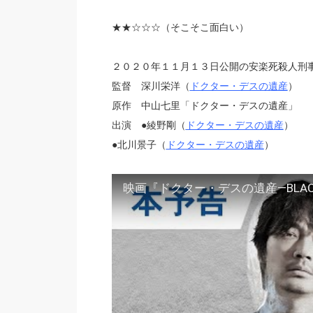
★★
☆
☆☆（そこそこ面白い）
２０２０年１１月１３日公開の安楽死殺人刑
監督 深川栄洋（
ドクター・デスの遺産
）
原作 中山七里「ドクター・デスの遺産」
出演 ●綾野剛（
ドクター・デスの遺産
）
●北川景子（
ドクター・デスの遺産
）
映画『ドクター・デスの遺産―BLACK 