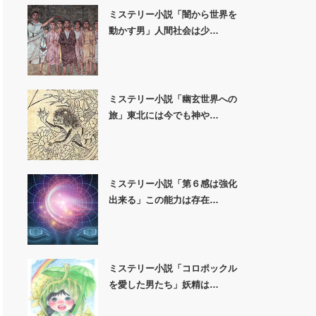
ミステリー小説「闇から世界を
動かす男」人間社会は少…
ミステリー小説「幽玄世界への
旅」東北には今でも神や…
ミステリー小説「第６感は強化
出来る」この能力は存在…
ミステリー小説「コロポックル
を愛した男たち」妖精は…