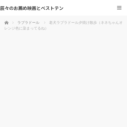
辰々のお薦め映画とベストテン
ホーム
ラブラドール
老犬ラブラドール夕焼け散歩（ネネちゃんオ
レンジ色に染まってるね）