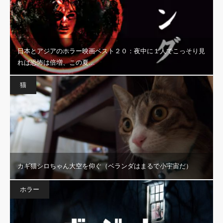
日本とアジアのホラー映画ベスト２０：夜中に１人でこっそり見
れば恐怖は倍増、この夏…
猫
カギ猫シロちゃん大空を仰ぐ（ベランダはまるで小宇宙だ）
ホラー