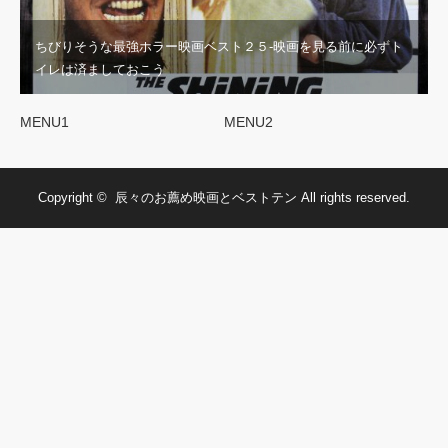
ちびりそうな最強ホラー映画ベスト２５‐映画を見る前に必ずト
イレは済ましておこう
MENU1
MENU2
Copyright ©
辰々のお薦め映画とベストテン
All rights reserved.