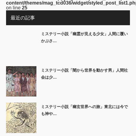
content/themes/mag_tcd036/widget/styled_post_list1.ph
on line
25
最近の記事
ミステリー小説「幽霊が見える少女」人間に覆い
かぶさ…
ミステリー小説「闇から世界を動かす男」人間社
会は少…
ミステリー小説「幽玄世界への旅」東北には今で
も神や…