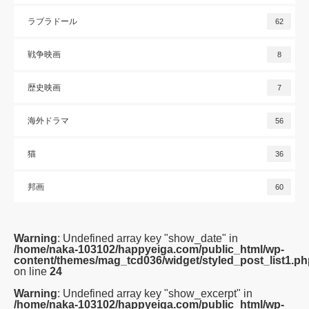
ラブラドール
62
戦争映画
8
歴史映画
7
海外ドラマ
56
猫
36
邦画
60
Warning
: Undefined array key "show_date" in
/home/naka-103102/happyeiga.com/public_html/wp-
content/themes/mag_tcd036/widget/styled_post_list1.ph
on line
24
Warning
: Undefined array key "show_excerpt" in
/home/naka-103102/happyeiga.com/public_html/wp-