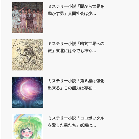
ミステリー小説「闇から世界を
動かす男」人間社会は少…
ミステリー小説「幽玄世界への
旅」東北には今でも神や…
ミステリー小説「第６感は強化
出来る」この能力は存在…
ミステリー小説「コロポックル
を愛した男たち」妖精は…