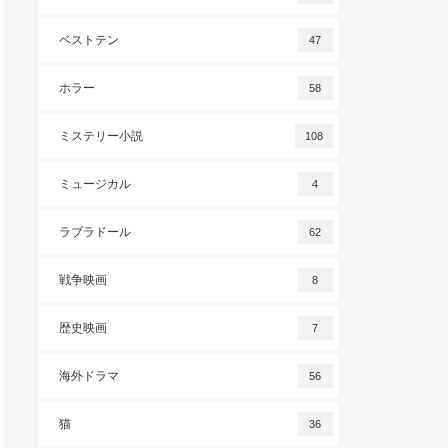
ベストテン
47
ホラー
58
ミステリー小説
108
ミュージカル
4
ラブラドール
62
戦争映画
8
歴史映画
7
海外ドラマ
56
猫
36