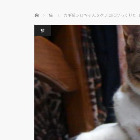
ホーム
猫
カギ猫シロちゃんタケノコにびっくりだ
猫