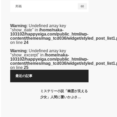
邦画
60
Warning
: Undefined array key
"show_date" in
/home/naka-
103102/happyeiga.com/public_html/wp-
content/themes/mag_tcd036/widget/styled_post_list1
on line
24
Warning
: Undefined array key
"show_excerpt" in
/home/naka-
103102/happyeiga.com/public_html/wp-
content/themes/mag_tcd036/widget/styled_post_list1
on line
25
最近の記事
ミステリー小説「幽霊が見える
少女」人間に覆いかぶさ…