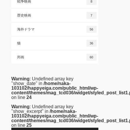
戦争映画
8
歴史映画
7
海外ドラマ
56
猫
36
邦画
60
Warning
: Undefined array key
"show_date" in
/home/naka-
103102/happyeiga.com/public_html/wp-
content/themes/mag_tcd036/widget/styled_post_list1
on line
24
Warning
: Undefined array key
"show_excerpt" in
/home/naka-
103102/happyeiga.com/public_html/wp-
content/themes/mag_tcd036/widget/styled_post_list1
on line
25