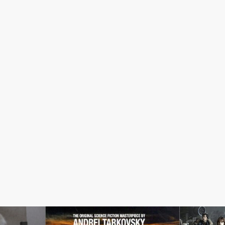
SF
SF