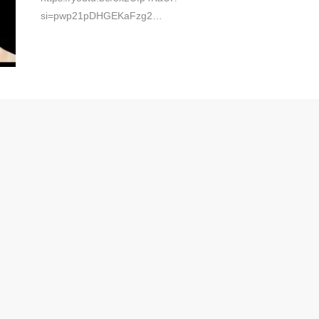
si=pwp21pDHGEKaFzg2…