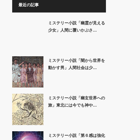
最近の記事
ミステリー小説「幽霊が見える
少女」人間に覆いかぶさ…
ミステリー小説「闇から世界を
動かす男」人間社会は少…
ミステリー小説「幽玄世界への
旅」東北には今でも神や…
ミステリー小説「第６感は強化